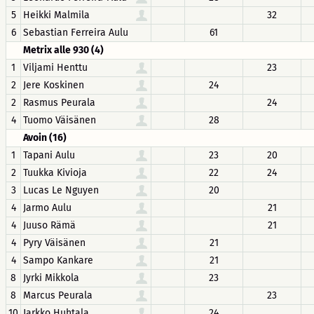
5
Heikki Malmila
32
6
Sebastian Ferreira Aulu
61
Metrix alle 930 (4)
1
Viljami Henttu
23
2
Jere Koskinen
24
2
Rasmus Peurala
24
4
Tuomo Väisänen
28
Avoin (16)
1
Tapani Aulu
23
20
2
Tuukka Kivioja
22
24
3
Lucas Le Nguyen
20
4
Jarmo Aulu
21
4
Juuso Rämä
21
4
Pyry Väisänen
21
4
Sampo Kankare
21
8
Jyrki Mikkola
23
8
Marcus Peurala
23
10
Jarkko Huhtala
24