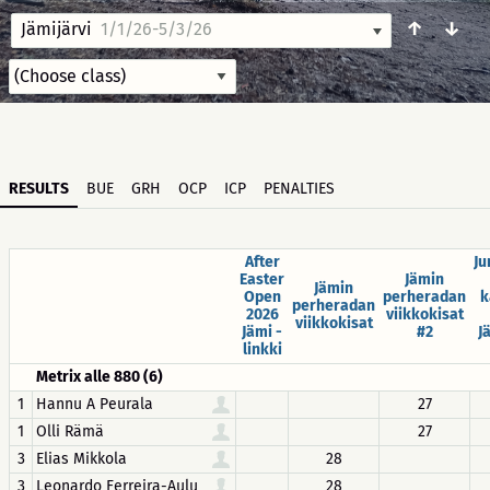
↑
↓
Jämijärvi
1/1/26-5/3/26
RESULTS
BUE
GRH
OCP
ICP
PENALTIES
After
Ju
Easter
Jämin
Jämin
Open
perheradan
k
perheradan
2026
viikkokisat
viikkokisat
Jämi -
#2
J
linkki
Metrix alle 880 (6)
1
Hannu A Peurala
27
1
Olli Rämä
27
3
Elias Mikkola
28
3
Leonardo Ferreira-Aulu
28