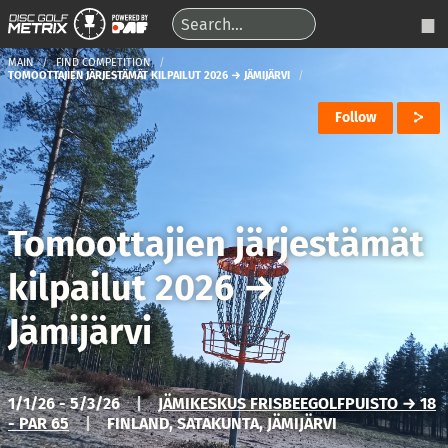
MAIN
FIND COMPETITION
TOMOOTTAJIEN JÄRJESTÄMÄT KILPAILUT 2026 → JÄMIJÄRVI
Follow
Tomoottajien järjestämät
kilpailut 2026
→
Jämijärvi
1/1/26 - 5/3/26
|
JÄMIKESKUS FRISBEEGOLFPUISTO → 18
- PAR 65
|
FINLAND, SATAKUNTA, JÄMIJÄRVI