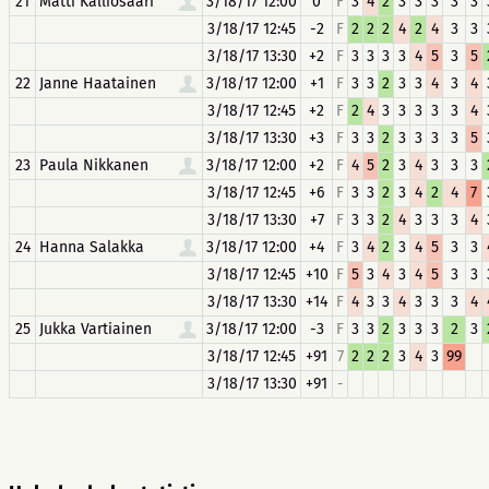
21
Matti Kalliosaari
3/18/17 12:00
0
F
3
4
2
3
3
3
3
3
3/18/17 12:45
-2
F
2
2
2
4
2
4
3
3
3/18/17 13:30
+2
F
3
3
3
3
4
5
3
5
22
Janne Haatainen
3/18/17 12:00
+1
F
3
3
2
3
3
4
3
4
3/18/17 12:45
+2
F
2
4
3
3
3
3
3
4
3/18/17 13:30
+3
F
3
3
2
3
3
3
3
5
23
Paula Nikkanen
3/18/17 12:00
+2
F
4
5
2
3
4
3
3
3
3/18/17 12:45
+6
F
3
3
2
3
4
2
4
7
3/18/17 13:30
+7
F
3
3
2
4
3
3
3
4
24
Hanna Salakka
3/18/17 12:00
+4
F
3
4
2
3
4
5
3
3
3/18/17 12:45
+10
F
5
3
4
3
4
5
3
3
3/18/17 13:30
+14
F
4
3
3
4
3
3
3
4
25
Jukka Vartiainen
3/18/17 12:00
-3
F
3
3
2
3
3
3
2
3
3/18/17 12:45
+91
7
2
2
2
3
4
3
99
3/18/17 13:30
+91
-