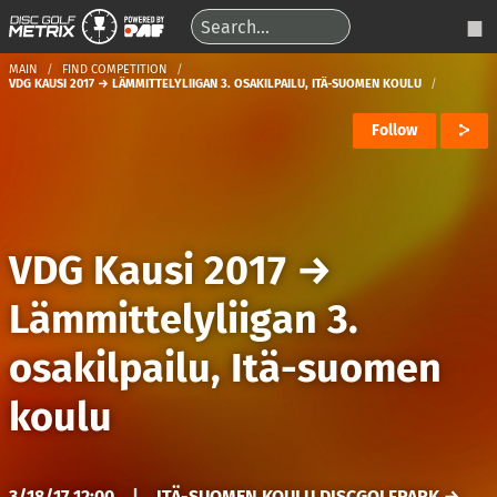
MAIN
FIND COMPETITION
VDG KAUSI 2017 → LÄMMITTELYLIIGAN 3. OSAKILPAILU, ITÄ-SUOMEN KOULU
Follow
VDG Kausi 2017
→
Lämmittelyliigan 3.
osakilpailu, Itä-suomen
koulu
3/18/17 12:00
|
ITÄ-SUOMEN KOULU DISCGOLFPARK →