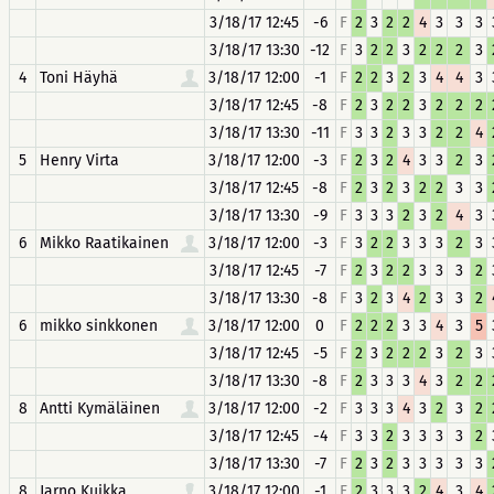
3/18/17 12:45
-6
F
2
3
2
2
4
3
3
3
3/18/17 13:30
-12
F
3
2
2
3
2
2
2
3
4
Toni Häyhä
3/18/17 12:00
-1
F
2
2
3
2
3
4
4
3
3/18/17 12:45
-8
F
2
3
2
2
3
2
2
2
3/18/17 13:30
-11
F
3
3
2
3
3
2
2
4
5
Henry Virta
3/18/17 12:00
-3
F
2
3
2
4
3
3
2
3
3/18/17 12:45
-8
F
2
3
2
3
2
2
3
3
3/18/17 13:30
-9
F
3
3
3
2
3
2
4
3
6
Mikko Raatikainen
3/18/17 12:00
-3
F
3
2
2
3
3
3
2
3
3/18/17 12:45
-7
F
2
3
2
2
3
3
3
2
3/18/17 13:30
-8
F
3
2
3
4
2
3
3
2
6
mikko sinkkonen
3/18/17 12:00
0
F
2
2
2
3
3
4
3
5
3/18/17 12:45
-5
F
2
3
2
2
2
3
2
3
3/18/17 13:30
-8
F
2
3
3
3
4
3
2
2
8
Antti Kymäläinen
3/18/17 12:00
-2
F
3
3
3
4
3
2
3
2
3/18/17 12:45
-4
F
3
3
2
3
3
3
3
2
3/18/17 13:30
-7
F
2
3
2
3
3
3
3
3
8
Jarno Kuikka
3/18/17 12:00
-1
F
2
3
3
3
2
4
3
4