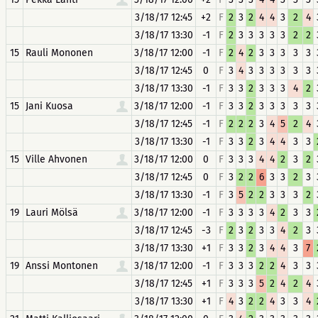
3/18/17 12:45
+2
F
2
3
2
4
4
3
2
4
3/18/17 13:30
-1
F
2
3
3
3
3
3
2
2
15
Rauli Mononen
3/18/17 12:00
-1
F
2
4
2
3
3
3
3
3
3/18/17 12:45
0
F
3
4
3
3
3
3
3
3
3/18/17 13:30
-1
F
3
3
2
3
3
3
4
2
15
Jani Kuosa
3/18/17 12:00
-1
F
3
3
2
3
3
3
3
3
3/18/17 12:45
-1
F
2
2
2
3
4
5
2
4
3/18/17 13:30
-1
F
3
3
2
3
4
4
3
3
15
Ville Ahvonen
3/18/17 12:00
0
F
3
3
3
4
4
2
3
2
3/18/17 12:45
0
F
3
2
2
6
3
3
2
3
3/18/17 13:30
-1
F
3
5
2
2
3
3
3
2
19
Lauri Mölsä
3/18/17 12:00
-1
F
3
3
3
3
4
2
3
3
3/18/17 12:45
-3
F
2
3
2
3
3
4
2
3
3/18/17 13:30
+1
F
3
3
2
3
4
4
3
7
19
Anssi Montonen
3/18/17 12:00
-1
F
3
3
3
2
2
4
3
3
3/18/17 12:45
+1
F
3
3
3
5
2
4
2
4
3/18/17 13:30
+1
F
4
3
2
2
4
3
3
4