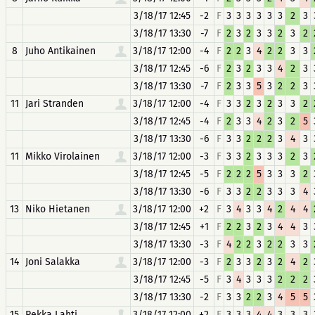
3/18/17 12:45
-2
F
3
3
3
3
3
3
2
3
3/18/17 13:30
-7
F
2
3
2
3
3
2
3
2
8
Juho Antikainen
3/18/17 12:00
-4
F
2
2
3
4
2
2
3
3
3/18/17 12:45
-6
F
2
3
2
3
3
4
2
3
3/18/17 13:30
-7
F
2
3
3
5
3
2
2
3
11
Jari Stranden
3/18/17 12:00
-4
F
3
3
2
3
2
3
3
2
3/18/17 12:45
-4
F
2
3
3
4
2
3
2
5
3/18/17 13:30
-6
F
3
3
2
2
2
3
4
3
11
Mikko Virolainen
3/18/17 12:00
-3
F
3
3
2
3
3
3
2
3
3/18/17 12:45
-5
F
2
2
2
5
3
3
3
2
3/18/17 13:30
-6
F
3
3
2
2
3
3
3
4
13
Niko Hietanen
3/18/17 12:00
+2
F
3
4
3
3
4
2
4
4
3/18/17 12:45
+1
F
2
2
3
2
3
4
4
3
3/18/17 13:30
-3
F
4
2
2
3
2
2
3
3
14
Joni Salakka
3/18/17 12:00
-3
F
2
3
3
2
3
2
4
2
3/18/17 12:45
-5
F
3
4
3
3
3
2
2
2
3/18/17 13:30
-2
F
3
3
2
2
3
4
5
5
15
Pekka Lahti
3/18/17 12:00
+2
F
3
3
3
4
4
3
3
3