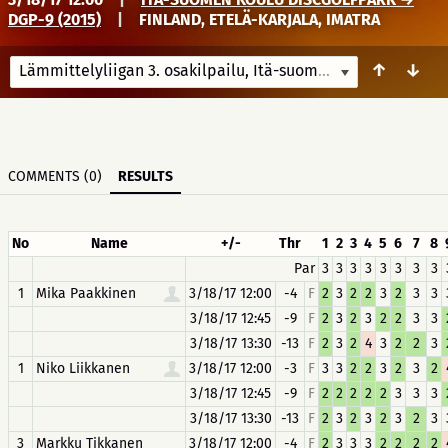
DGP-9 (2015)
|
FINLAND, ETELÄ-KARJALA, IMATRA
↑
↓
Lämmittelyliigan 3. osakilpailu, Itä-suomen koulu
3/18/17 
COMMENTS (0)
RESULTS
No
Name
+/-
Thr
1
2
3
4
5
6
7
8
Par
3
3
3
3
3
3
3
3
1
Mika Paakkinen
3/18/17 12:00
-4
F
2
3
2
2
3
2
3
3
3/18/17 12:45
-9
F
2
3
2
3
2
2
3
3
3/18/17 13:30
-13
F
2
3
2
4
3
2
2
3
1
Niko Liikkanen
3/18/17 12:00
-3
F
3
3
2
2
3
2
3
2
3/18/17 12:45
-9
F
2
2
2
2
2
3
3
3
3/18/17 13:30
-13
F
2
3
2
3
2
3
2
3
3
Markku Tikkanen
3/18/17 12:00
-4
F
2
3
3
3
2
2
2
2