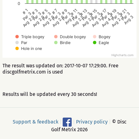
0
# 17
# 1
# 7
# 13
# 19
# 3
# 9
# 15
# 21
# 5
# 11
Par 4
Par 3
Par 3
Par 3
Par 3
Par 3
Par 3
Par 3
Par 3
Par 3
Par 3
Avg 4.3
Avg 2.9
Avg 2.6
Avg 2.5
Avg 2.3
Avg 2.9
Avg 3
Avg 3.3
Avg 3
Avg 2.9
Avg 2.5
Triple bogey
Double bogey
Bogey
Par
Birdie
Eagle
Hole in one
Highcharts.com
The result was updated on: 2017-10-07 17:29:00. Free
discgolfmetrix.com is used
Results will be updated every 30 seconds!
Support & feedback
|
|
Privacy policy
|
© Disc
Golf Metrix 2026