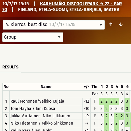
10/7/17 15:15
|
KARHUMÄKI DISCGOLFPARK → 22 - PAR
70
|
FINLAND, ETELÄ-SUOMI, ETELÄ-KARJALA, IMATRA
↑
↓
4. Kierros, best disc
10/7/17 15:15
RESULTS
No
Name
+/-
Thr
1
2
3
4
5
6
Par
3
3
3
3
3
4
1
Raul Mononen/Veikko Kujala
-12
F
2
2
2
2
3
3
2
Toni Häyhä / Jani Kuosa
-10
F
3
2
3
3
3
3
3
Jukka Vartiainen, Niko Liikkanen
-9
F
3
2
3
2
2
3
4
Niko Hietanen / Mikko Sinkkonen
-7
F
3
2
3
2
3
3
5
Kallio Pasi / Jani Holm
-4
F
3
2
3
2
3
4