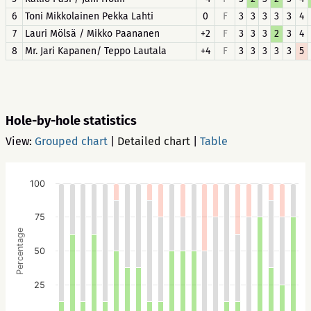
6
Toni Mikkolainen Pekka Lahti
0
F
3
3
3
3
3
4
7
Lauri Mölsä / Mikko Paananen
+2
F
3
3
3
2
3
4
8
Mr. Jari Kapanen/ Teppo Lautala
+4
F
3
3
3
3
3
5
Hole-by-hole statistics
View:
Grouped chart
|
Detailed chart
|
Table
100
75
Percentage
50
25