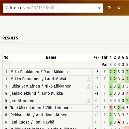
↑
↓
2. kierros
4/13/17 18:00
RESULTS
No
Name
+/-
Thr
1
2
3
4
5
Par
3
3
3
3
3
1
Mika Paakkinen / Rauli Mikkola
-3
F
2
2
3
3
2
1
Mikko Paananen / Lauri Mölsä
-3
F
2
2
3
4
2
1
Jukka Vartiainen / Niko Liikkanen
-3
F
2
3
2
3
3
4
jaakko eklund / Jarno Kuikka
-1
F
2
3
3
3
4
5
Jari Stranden
0
F
3
3
3
3
2
6
Toni Mikkolainen / Ville Leinonen
+1
F
5
3
2
4
3
6
Pekka Lahti / Antti Kymäläinen
+1
F
2
3
3
3
3
6
Jani Kuosa / Toni Häyhä
+1
F
2
3
4
3
3