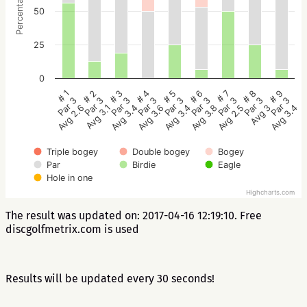
Percentage
50
25
0
# 5
# 4
# 3
# 2
# 1
# 9
# 8
# 7
# 6
Par 3
Par 3
Par 3
Par 3
Par 3
Par 3
Par 3
Par 3
Par 3
Avg 3.4
Avg 3.6
Avg 3.4
Avg 3.1
Avg 2.6
Avg 3.4
Avg 3
Avg 2.5
Avg 3.8
Triple bogey
Double bogey
Bogey
Par
Birdie
Eagle
Hole in one
Highcharts.com
The result was updated on: 2017-04-16 12:19:10. Free
discgolfmetrix.com is used
Results will be updated every 30 seconds!