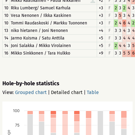
9
Mikko Raatikainen - Paula Nikkanen
+2
F
3
3
3
4
5
10
Riku Lumberg/ Samuel Karhula
+3
F
2
3
2
4
3
10
Vesa Nenonen / Ilkka Kaskinen
+3
F
3
5
3
4
3
10
Tommi Raudaskoski / Markku Tuononen
+3
F
2
4
6
4
2
13
niko hietanen / Joni Nenonen
+4
F
3
3
4
3
4
14
Jarmo Kuisma / Satu Anttila
+5
F
3
3
4
4
4
14
Joni Salakka / Mikko Virolainen
+5
F
2
4
4
3
5
16
Mikko Sinkkonen / Tara Hulkko
+9
F
3
3
5
5
6
Hole-by-hole statistics
View:
Grouped chart
|
Detailed chart
|
Table
100
75