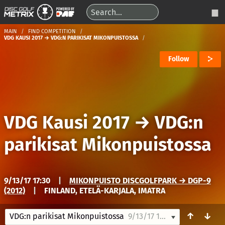
MAIN
FIND COMPETITION
VDG KAUSI 2017 → VDG:N PARIKISAT MIKONPUISTOSSA
Follow
VDG Kausi 2017
→
VDG:n
parikisat Mikonpuistossa
9/13/17 17:30
|
MIKONPUISTO DISCGOLFPARK → DGP-9
(2012)
|
FINLAND, ETELÄ-KARJALA, IMATRA
↑
↓
VDG:n parikisat Mikonpuistossa
9/13/17 17:30