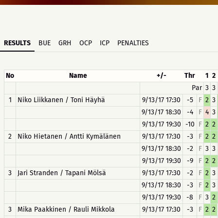
RESULTS
BUE
GRH
OCP
ICP
PENALTIES
No
Name
+/-
Thr
1
2
Par
3
3
1
Niko Liikkanen / Toni Häyhä
9/13/17 17:30
-5
F
2
3
9/13/17 18:30
-4
F
4
3
9/13/17 19:30
-10
F
2
2
2
Niko Hietanen / Antti Kymälänen
9/13/17 17:30
-3
F
2
2
9/13/17 18:30
-2
F
3
3
9/13/17 19:30
-9
F
2
2
3
Jari Stranden / Tapani Mölsä
9/13/17 17:30
-2
F
2
3
9/13/17 18:30
-3
F
2
3
9/13/17 19:30
-8
F
3
2
3
Mika Paakkinen / Rauli Mikkola
9/13/17 17:30
-3
F
2
2