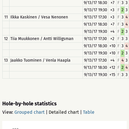
9/13/17 18:30
+7
F
3
3
9/13/17 19:30
+3
F
2
3
11
Ilkka Kaskinen / Vesa Nenonen
9/13/17 17:30
+3
F
3
4
9/13/17 18:30
+7
F
3
4
9/13/17 19:30
+4
F
2
3
12
Tiia Muukkonen / Antti Willigsman
9/13/17 17:30
+2
F
3
3
9/13/17 18:30
+10
F
3
4
9/13/17 19:30
+10
F
2
3
13
Jaakko Tuominen / Venla Haapla
9/13/17 17:30
+4
F
4
3
9/13/17 18:30
+12
F
2
4
9/13/17 19:30
+15
F
3
3
Hole-by-hole statistics
View:
Grouped chart
|
Detailed chart
|
Table