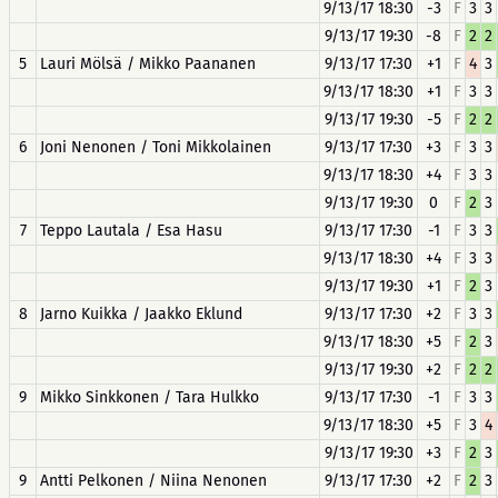
9/13/17 18:30
-3
F
3
3
9/13/17 19:30
-8
F
2
2
5
Lauri Mölsä / Mikko Paananen
9/13/17 17:30
+1
F
4
3
9/13/17 18:30
+1
F
3
3
9/13/17 19:30
-5
F
2
2
6
Joni Nenonen / Toni Mikkolainen
9/13/17 17:30
+3
F
3
3
9/13/17 18:30
+4
F
3
3
9/13/17 19:30
0
F
2
3
7
Teppo Lautala / Esa Hasu
9/13/17 17:30
-1
F
3
3
9/13/17 18:30
+4
F
3
3
9/13/17 19:30
+1
F
2
3
8
Jarno Kuikka / Jaakko Eklund
9/13/17 17:30
+2
F
3
3
9/13/17 18:30
+5
F
2
3
9/13/17 19:30
+2
F
2
2
9
Mikko Sinkkonen / Tara Hulkko
9/13/17 17:30
-1
F
3
3
9/13/17 18:30
+5
F
3
4
9/13/17 19:30
+3
F
2
3
9
Antti Pelkonen / Niina Nenonen
9/13/17 17:30
+2
F
2
3