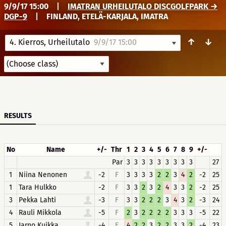
9/9/17 15:00
|
IMATRAN URHEILUTALO DISCGOLFPARK →
DGP-9
|
FINLAND, ETELÄ-KARJALA, IMATRA
↑
↓
4. Kierros, Urheilutalo
9/9/17 15:00
RESULTS
No
Name
+/-
Thr
1
2
3
4
5
6
7
8
9
+/-
Par
3
3
3
3
3
3
3
3
3
27
1
Niina Nenonen
-2
F
3
3
3
3
2
2
3
4
2
-2
25
1
Tara Hulkko
-2
F
3
3
2
3
2
4
3
3
2
-2
25
3
Pekka Lahti
-3
F
3
3
2
2
2
3
4
3
2
-3
24
4
Rauli Mikkola
-5
F
2
3
2
2
2
2
3
3
3
-5
22
5
Jarno Kuikka
-4
F
4
2
2
3
2
2
3
3
2
-4
23