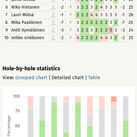
6
Niko Hietanen
-2
F
3
2
2
3
2
4
3
3
3
-2
25
7
Lauri Mölsä
-1
F
2
2
2
4
4
3
3
3
3
-1
26
8
Mika Paakkinen
-7
F
3
2
2
2
2
2
2
3
2
-7
20
9
Antti Kymäläinen
-3
F
3
2
2
3
2
2
2
5
3
-3
24
10
mikko sinkkonen
-2
F
4
2
2
2
2
4
4
3
2
-2
25
Hole-by-hole statistics
View:
Grouped chart
|
Detailed chart
|
Table
100
75
Percentage
50