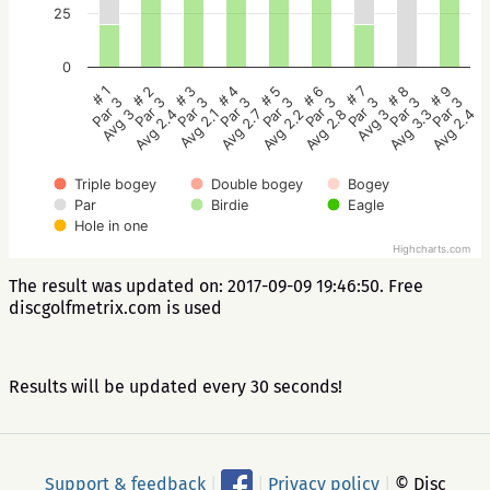
25
0
# 5
# 4
# 3
# 2
# 1
# 9
# 8
# 7
# 6
Par 3
Par 3
Par 3
Par 3
Par 3
Par 3
Par 3
Par 3
Par 3
Avg 2.2
Avg 2.7
Avg 2.1
Avg 2.4
Avg 3
Avg 2.4
Avg 3.3
Avg 3
Avg 2.8
Triple bogey
Double bogey
Bogey
Par
Birdie
Eagle
Hole in one
Highcharts.com
The result was updated on: 2017-09-09 19:46:50. Free
discgolfmetrix.com is used
Results will be updated every 30 seconds!
Support & feedback
|
|
Privacy policy
|
© Disc