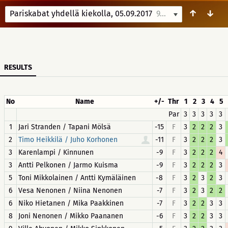
↑
↓
Pariskabat yhdellä kiekolla, 05.09.2017
9/5/17 17:30
RESULTS
No
Name
+/-
Thr
1
2
3
4
5
Par
3
3
3
3
3
1
Jari Stranden / Tapani Mölsä
-15
F
3
2
2
2
3
2
-11
F
3
2
2
2
3
Timo Heikkilä / Juho Korhonen
3
Karenlampi / Kinnunen
-9
F
3
2
2
2
4
3
Antti Pelkonen / Jarmo Kuisma
-9
F
3
2
2
2
3
5
Toni Mikkolainen / Antti Kymäläinen
-8
F
3
2
3
2
3
6
Vesa Nenonen / Niina Nenonen
-7
F
3
2
3
2
2
6
Niko Hietanen / Mika Paakkinen
-7
F
3
2
2
3
3
8
Joni Nenonen / Mikko Paananen
-6
F
3
2
2
3
3