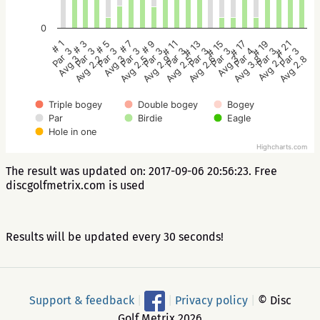
0
# 17
# 1
# 7
# 13
# 19
# 3
# 9
# 15
# 21
# 5
# 11
Par 4
Par 3
Par 3
Par 3
Par 3
Par 3
Par 3
Par 3
Par 3
Par 3
Par 3
Avg 3.8
Avg 3
Avg 2.5
Avg 2.6
Avg 2.1
Avg 2.2
Avg 2.9
Avg 3
Avg 2.8
Avg 3
Avg 2.5
Triple bogey
Double bogey
Bogey
Par
Birdie
Eagle
Hole in one
Highcharts.com
The result was updated on: 2017-09-06 20:56:23. Free
discgolfmetrix.com is used
Results will be updated every 30 seconds!
Support & feedback
|
|
Privacy policy
|
© Disc
Golf Metrix 2026