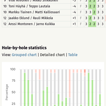
9
Ville Ahvonen / Mikko Sinkkonen
-5
F
3
2
2
3
3
10
Toni Häyhä / Teppo Lautala
-4
F
3
2
2
3
3
10
Markku Tiainen / Matti Kalliosaari
-4
F
3
3
2
3
3
12
Jaakko Eklund / Rauli Mikkola
+1
F
3
2
3
3
3
12
Anssi Montonen / Jarno Kuikka
+1
F
3
2
2
3
3
Hole-by-hole statistics
View:
Grouped chart
|
Detailed chart
|
Table
100
75
Percentage
50
25