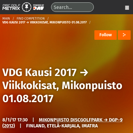
MAIN
FIND COMPETITION
VDG KAUSI 2017 → VIIKKOKISAT, MIKONPUISTO 01.08.2017
Follow
VDG Kausi 2017
→
Viikkokisat, Mikonpuisto
01.08.2017
8/1/17 17:30
|
MIKONPUISTO DISCGOLFPARK → DGP-9
(2012)
|
FINLAND, ETELÄ-KARJALA, IMATRA