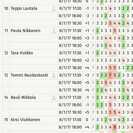
8/1/17 18:30
0
F
3
2
3
3
3
3
3
3
10
Teppo Lautala
8/1/17 17:30
-1
F
3
3
3
4
3
3
2
2
8/1/17 18:00
-3
F
3
3
2
3
3
3
2
3
8/1/17 18:30
+1
F
3
3
3
5
4
4
2
4
11
Paula Nikkanen
8/1/17 17:30
+1
F
2
3
3
3
5
3
3
3
8/1/17 18:00
+3
F
3
3
4
4
3
4
2
3
8/1/17 18:30
+2
F
3
3
2
4
3
3
2
3
12
Tara Hulkko
8/1/17 17:30
+1
F
2
3
3
4
4
3
3
3
8/1/17 18:00
+2
F
3
3
3
3
3
3
4
3
8/1/17 18:30
+4
F
3
3
3
5
5
3
3
2
12
Tommi Raudaskoski
8/1/17 17:30
+3
F
3
2
2
7
5
2
3
3
8/1/17 18:00
+5
F
2
3
5
4
3
3
2
3
8/1/17 18:30
+4
F
2
2
4
3
3
3
2
4
14
Rauli Mikkola
8/1/17 17:30
-1
F
2
3
3
4
4
3
2
2
8/1/17 18:00
-1
F
2
2
3
5
3
3
3
3
8/1/17 18:30
+5
F
3
3
3
5
5
4
3
3
15
Kirsi Viuhkonen
8/1/17 17:30
0
F
3
3
2
4
3
4
2
3
8/1/17 18:00
+4
F
2
3
3
4
6
3
3
3