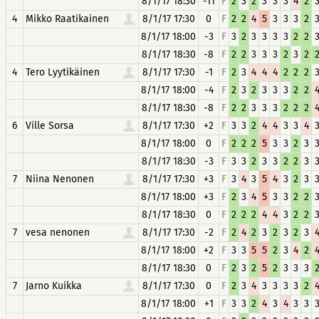
8/1/17 18:30
-11
F
2
3
2
3
3
3
4
2
4
Mikko Raatikainen
8/1/17 17:30
0
F
2
2
4
5
3
3
3
2
8/1/17 18:00
-3
F
3
2
3
3
3
3
2
2
8/1/17 18:30
-8
F
2
2
3
3
3
2
3
2
4
Tero Lyytikäinen
8/1/17 17:30
-1
F
2
3
4
4
4
2
2
2
8/1/17 18:00
-4
F
2
3
2
3
3
3
2
2
8/1/17 18:30
-8
F
2
2
3
3
3
2
2
2
6
Ville Sorsa
8/1/17 17:30
+2
F
3
3
2
4
4
3
3
4
8/1/17 18:00
0
F
2
2
2
5
3
3
2
3
8/1/17 18:30
-3
F
3
3
2
3
3
2
2
3
7
Niina Nenonen
8/1/17 17:30
+3
F
3
4
3
5
4
3
2
3
8/1/17 18:00
+3
F
2
3
4
5
3
3
2
2
8/1/17 18:30
0
F
2
2
2
4
4
3
2
2
7
vesa nenonen
8/1/17 17:30
-2
F
2
4
2
3
2
3
2
3
8/1/17 18:00
+2
F
3
3
5
5
2
3
4
2
8/1/17 18:30
0
F
2
3
2
5
2
3
3
3
7
Jarno Kuikka
8/1/17 17:30
0
F
2
3
4
3
3
3
3
2
8/1/17 18:00
+1
F
3
3
2
4
3
4
3
3