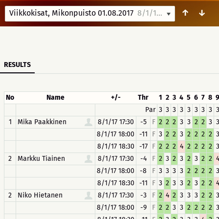
↑
↓
Viikkokisat, Mikonpuisto 01.08.2017
8/1/17 17:30
RESULTS
No
Name
+/-
Thr
1
2
3
4
5
6
7
8
Par
3
3
3
3
3
3
3
3
1
Mika Paakkinen
8/1/17 17:30
-5
F
2
2
2
3
3
2
2
3
8/1/17 18:00
-11
F
3
2
2
3
2
2
2
2
8/1/17 18:30
-17
F
2
2
2
4
2
2
2
2
2
Markku Tiainen
8/1/17 17:30
-4
F
2
3
2
3
2
3
2
2
8/1/17 18:00
-8
F
3
3
3
3
2
2
2
2
8/1/17 18:30
-11
F
3
2
3
3
2
3
2
2
2
Niko Hietanen
8/1/17 17:30
-3
F
2
4
2
3
3
3
2
2
8/1/17 18:00
-9
F
2
2
3
3
2
2
2
2