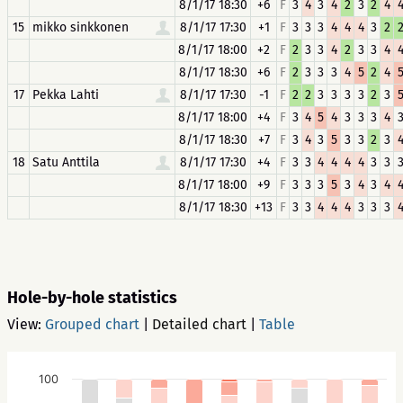
8/1/17 18:30
+6
F
3
4
3
4
2
3
2
4
15
mikko sinkkonen
8/1/17 17:30
+1
F
3
3
3
4
4
4
3
2
8/1/17 18:00
+2
F
2
3
3
4
2
3
3
4
8/1/17 18:30
+6
F
2
3
3
3
4
5
2
4
17
Pekka Lahti
8/1/17 17:30
-1
F
2
2
3
3
3
3
2
3
8/1/17 18:00
+4
F
3
4
5
4
3
3
3
4
8/1/17 18:30
+7
F
3
4
3
5
3
3
2
3
18
Satu Anttila
8/1/17 17:30
+4
F
3
3
4
4
4
4
3
3
8/1/17 18:00
+9
F
3
3
3
5
3
4
3
4
8/1/17 18:30
+13
F
3
3
4
4
4
3
3
3
Hole-by-hole statistics
View:
Grouped chart
|
Detailed chart
|
Table
100