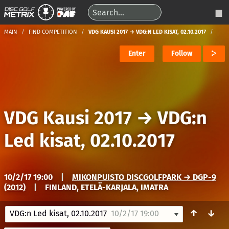
MAIN
FIND COMPETITION
VDG KAUSI 2017 → VDG:N LED KISAT, 02.10.2017
Enter
Follow
VDG Kausi 2017
→
VDG:n
Led kisat, 02.10.2017
10/2/17 19:00
|
MIKONPUISTO DISCGOLFPARK → DGP-9
(2012)
|
FINLAND, ETELÄ-KARJALA, IMATRA
↑
↓
VDG:n Led kisat, 02.10.2017
10/2/17 19:00