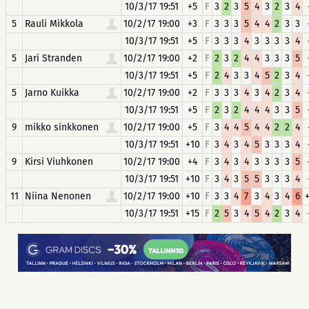
10/3/17 19:51
+5
F
3
2
3
5
4
3
2
3
4
5
Rauli Mikkola
10/2/17 19:00
+3
F
3
3
3
5
4
4
2
3
3
10/3/17 19:51
+5
F
3
3
3
4
3
3
3
3
4
5
Jari Stranden
10/2/17 19:00
+2
F
2
3
2
4
4
3
3
3
5
10/3/17 19:51
+5
F
2
4
3
3
4
5
2
3
4
5
Jarno Kuikka
10/2/17 19:00
+2
F
3
3
3
4
3
4
2
3
4
10/3/17 19:51
+5
F
2
3
2
4
4
4
3
3
5
9
mikko sinkkonen
10/2/17 19:00
+5
F
3
4
4
5
4
4
2
2
4
10/3/17 19:51
+10
F
3
4
3
4
5
3
3
3
4
9
Kirsi Viuhkonen
10/2/17 19:00
+4
F
3
4
3
4
3
3
3
3
5
10/3/17 19:51
+10
F
3
4
3
5
5
3
3
3
4
11
Niina Nenonen
10/2/17 19:00
+10
F
3
3
4
7
3
4
3
4
6
10/3/17 19:51
+15
F
2
5
3
4
5
4
2
3
4