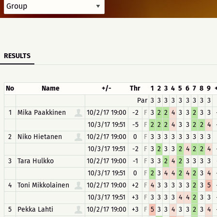
RESULTS
No
Name
+/-
Thr
1
2
3
4
5
6
7
8
9
Par
3
3
3
3
3
3
3
3
3
1
Mika Paakkinen
10/2/17 19:00
-2
F
3
2
2
4
3
3
2
3
3
10/3/17 19:51
-5
F
2
2
2
4
3
3
2
2
4
2
Niko Hietanen
10/2/17 19:00
0
F
3
3
3
3
3
3
3
3
3
10/3/17 19:51
-2
F
3
2
3
3
2
4
2
2
4
3
Tara Hulkko
10/2/17 19:00
-1
F
3
3
2
4
2
3
3
3
3
10/3/17 19:51
0
F
2
3
4
4
2
4
2
3
4
4
Toni Mikkolainen
10/2/17 19:00
+2
F
4
3
3
3
3
3
2
3
5
10/3/17 19:51
+3
F
3
3
3
3
4
4
2
3
3
5
Pekka Lahti
10/2/17 19:00
+3
F
5
3
3
4
3
3
2
3
4