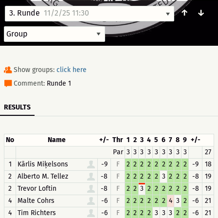
↑
↓
3. Runde
11/2/25 11:30
Show groups:
click here
Comment:
Runde 1
RESULTS
No
Name
+/-
Thr
1
2
3
4
5
6
7
8
9
+/-
Par
3
3
3
3
3
3
3
3
3
27
1
Kārlis Miķelsons
-9
F
2
2
2
2
2
2
2
2
2
-9
18
2
Alberto M. Tellez
-8
F
2
2
2
2
2
3
2
2
2
-8
19
2
Trevor Loftin
-8
F
2
2
3
2
2
2
2
2
2
-8
19
4
Malte Cohrs
-6
F
2
2
2
2
2
2
4
3
2
-6
21
4
Tim Richters
-6
F
2
2
2
2
3
3
3
2
2
-6
21