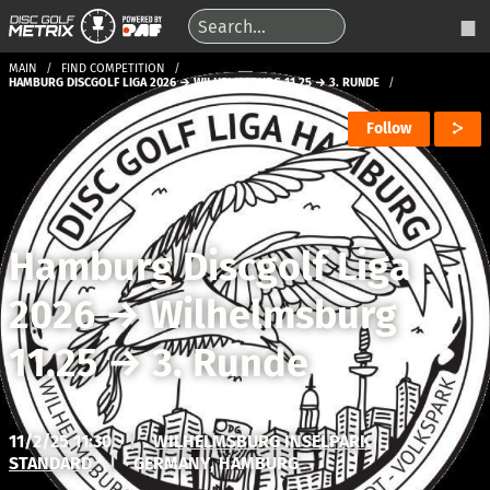
MAIN
FIND COMPETITION
HAMBURG DISCGOLF LIGA 2026 → WILHELMSBURG 11.25 → 3. RUNDE
Follow
Hamburg Discgolf Liga
2026
→
Wilhelmsburg
11.25
→
3. Runde
11/2/25 11:30
|
WILHELMSBURG INSELPARK
STANDARD
|
GERMANY, HAMBURG