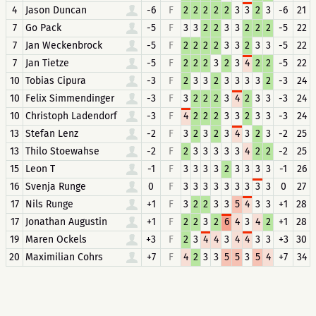
4
Jason Duncan
-6
F
2
2
2
2
2
3
3
2
3
-6
21
7
Go Pack
-5
F
3
3
2
2
3
3
2
2
2
-5
22
7
Jan Weckenbrock
-5
F
2
2
2
2
3
3
2
3
3
-5
22
7
Jan Tietze
-5
F
2
2
2
3
2
3
4
2
2
-5
22
10
Tobias Cipura
-3
F
2
3
3
2
3
3
3
3
2
-3
24
10
Felix Simmendinger
-3
F
3
2
2
2
3
4
2
3
3
-3
24
10
Christoph Ladendorf
-3
F
4
2
2
2
3
3
2
3
3
-3
24
13
Stefan Lenz
-2
F
3
2
3
2
3
4
3
2
3
-2
25
13
Thilo Stoewahse
-2
F
2
3
3
3
3
3
4
2
2
-2
25
15
Leon T
-1
F
3
3
3
3
2
3
3
3
3
-1
26
16
Svenja Runge
0
F
3
3
3
3
3
3
3
3
3
0
27
17
Nils Runge
+1
F
3
2
2
3
3
5
4
3
3
+1
28
17
Jonathan Augustin
+1
F
2
2
3
2
6
4
3
4
2
+1
28
19
Maren Ockels
+3
F
2
3
4
4
3
4
4
3
3
+3
30
20
Maximilian Cohrs
+7
F
4
2
3
3
5
5
3
5
4
+7
34