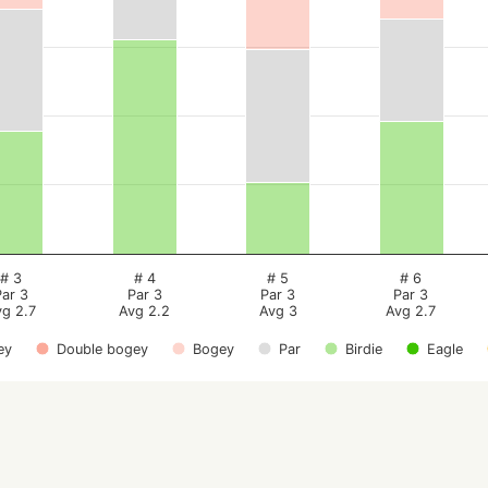
# 3
# 4
# 5
# 6
Par 3
Par 3
Par 3
Par 3
vg 2.7
Avg 2.2
Avg 3
Avg 2.7
ey
Double bogey
Bogey
Par
Birdie
Eagle