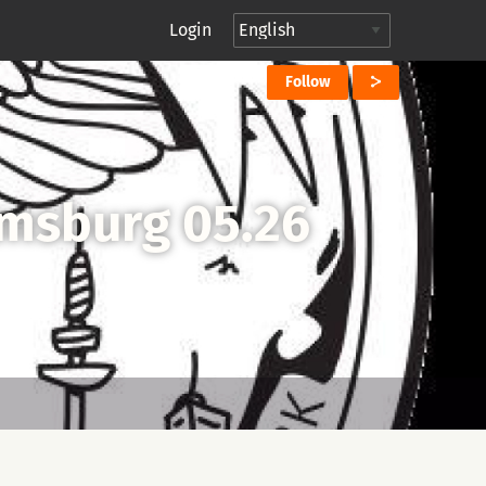
Login
Follow
msburg 05.26