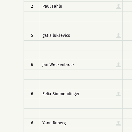
2
Paul Fahle
5
gatis lukševics
6
Jan Weckenbrock
6
Felix Simmendinger
6
Yann Ruberg