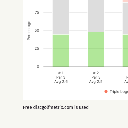
75
Percentage
50
25
0
# 1
# 2
Par 3
Par 3
Avg 2.6
Avg 2.5
A
Triple bog
Free discgolfmetrix.com is used