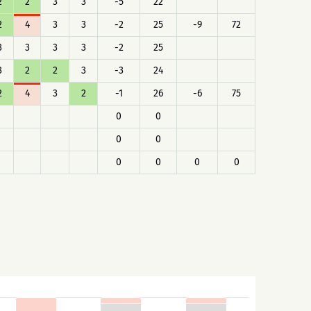
2
2
3
3
-5
22
2
4
3
3
-2
25
-9
72
3
3
3
3
-2
25
3
2
2
3
-3
24
2
4
3
2
-1
26
-6
75
0
0
0
0
0
0
0
0