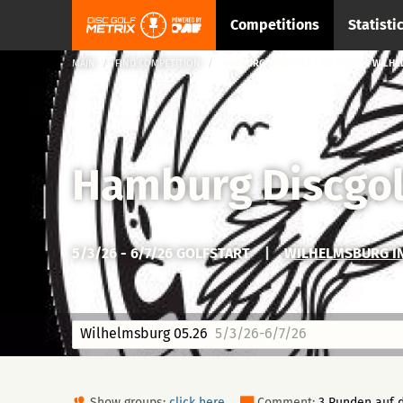
Competitions
Statisti
MAIN
FIND COMPETITION
HAMBURG DISCGOLF LIGA 2026 → WILHE
Hamburg Discgol
5/3/26 - 6/7/26 GOLFSTART
|
WILHELMSBURG I
Wilhelmsburg 05.26
5/3/26-6/7/26
Show groups:
click here
Comment:
3 Runden auf d