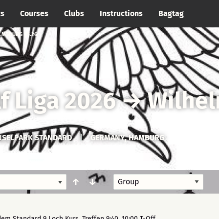
cs
Courses
Clubs
Instructions
Bagtag
LMSBURG 05.26
f Liga 2026
→
Wilhel
NSELPARK STANDARD
|
GERMANY, HAMBURG
↑
↓
em Standard 9 Loch Kurs, Treffen 9:40, 10:00 T-Off