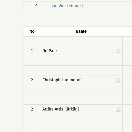
9
Jan Weckenbrock
No
Name
1
Go Pack
2
Christoph Ladendorf
2
Artūrs Artis Kārkliņš