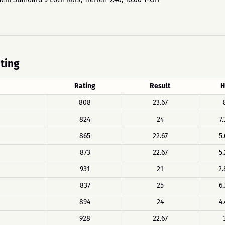
ating
Rating
Result
H
808
23.67
824
24
7.
865
22.67
5.
873
22.67
5.
931
21
2.
837
25
6.
894
24
4.
928
22.67