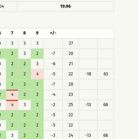
04
19.96
6
7
8
9
+/-
3
3
3
3
27
2
2
3
2
-7
20
3
2
2
3
-6
21
3
2
2
4
-5
22
-18
63
3
2
2
2
-7
20
2
4
2
2
-4
23
3
4
3
2
-2
25
-13
68
2
2
2
2
-5
22
3
2
2
2
-5
22
2
3
2
2
-3
24
-13
68