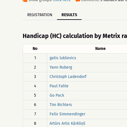
REGISTRATION
RESULTS
Handicap (HC) calculation by Metrix r
No
Name
1
gatis lukševics
2
Yann Ruberg
3
Christoph Ladendorf
4
Paul Fahle
5
Go Pack
6
Tim Richters
7
Felix Simmendinger
8
Artūrs Artis Kārkliņš