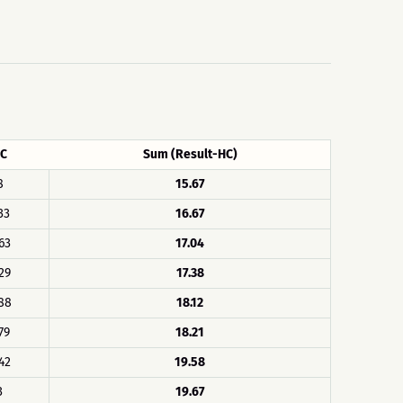
C
Sum (Result-HC)
8
15.67
33
16.67
63
17.04
29
17.38
88
18.12
79
18.21
42
19.58
3
19.67