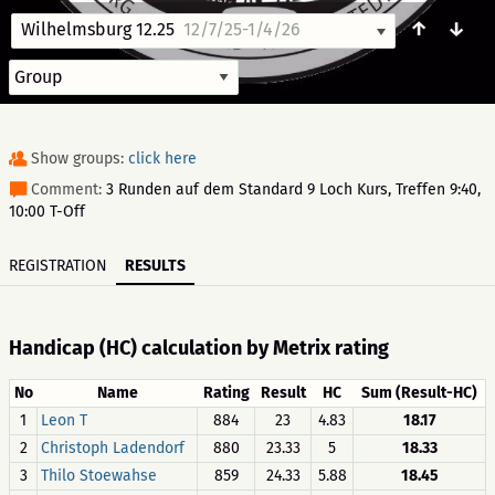
↑
↓
Wilhelmsburg 12.25
12/7/25-1/4/26
Show groups:
click here
Comment:
3 Runden auf dem Standard 9 Loch Kurs, Treffen 9:40,
10:00 T-Off
REGISTRATION
RESULTS
Handicap (HC) calculation by Metrix rating
No
Name
Rating
Result
HC
Sum (Result-HC)
1
Leon T
884
23
4.83
18.17
2
Christoph Ladendorf
880
23.33
5
18.33
3
Thilo Stoewahse
859
24.33
5.88
18.45