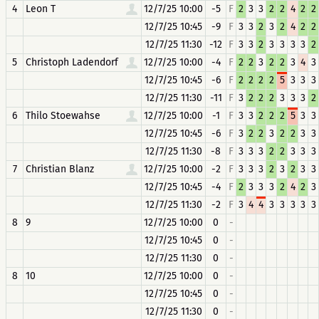
4
Leon T
12/7/25 10:00
-5
F
2
3
3
2
2
4
2
2
12/7/25 10:45
-9
F
3
3
2
3
2
4
2
2
12/7/25 11:30
-12
F
3
3
2
3
3
3
3
2
5
Christoph Ladendorf
12/7/25 10:00
-4
F
2
2
3
2
2
3
4
3
12/7/25 10:45
-6
F
2
2
2
2
5
3
3
3
12/7/25 11:30
-11
F
3
2
2
2
3
3
3
2
6
Thilo Stoewahse
12/7/25 10:00
-1
F
3
3
2
2
2
5
3
3
12/7/25 10:45
-6
F
3
2
2
3
2
2
3
3
12/7/25 11:30
-8
F
3
3
3
2
2
3
3
3
7
Christian Blanz
12/7/25 10:00
-2
F
3
3
3
2
3
2
3
3
12/7/25 10:45
-4
F
2
3
3
3
2
4
2
3
12/7/25 11:30
-2
F
3
4
4
3
3
3
3
3
8
9
12/7/25 10:00
0
-
12/7/25 10:45
0
-
12/7/25 11:30
0
-
8
10
12/7/25 10:00
0
-
12/7/25 10:45
0
-
12/7/25 11:30
0
-