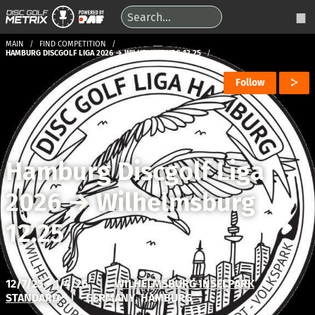
MAIN
FIND COMPETITION
HAMBURG DISCGOLF LIGA 2026 → WILHELMSBURG 12.25
Follow
Hamburg Discgolf Liga
2026
→
Wilhelmsburg
12.25
12/7/25 - 1/4/26
|
WILHELMSBURG INSELPARK
STANDARD
|
GERMANY, HAMBURG