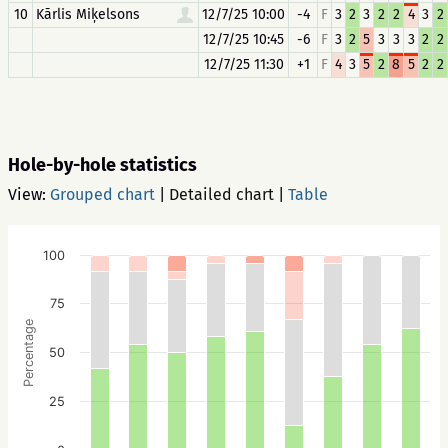
10
Kārlis Miķelsons
12/7/25 10:00
-4
F
3
2
3
2
2
4
3
2
12/7/25 10:45
-6
F
3
2
5
3
3
3
2
2
12/7/25 11:30
+1
F
4
3
5
2
8
5
2
2
Hole-by-hole statistics
View:
Grouped chart
|
Detailed chart
|
Table
100
75
Percentage
50
25