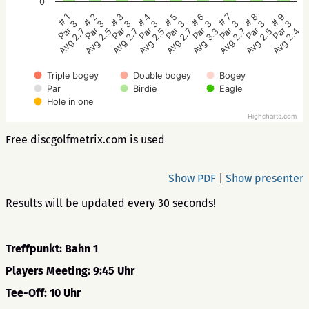
0
# 5
# 4
# 3
# 2
# 1
# 9
# 8
# 7
# 6
Par 3
Par 3
Par 3
Par 3
Par 3
Par 3
Par 3
Par 3
Par 3
Avg 2.7
Avg 2.5
Avg 2.7
Avg 2.5
Avg 2.7
Avg 2.4
Avg 2.5
Avg 2.7
Avg 3.3
Triple bogey
Double bogey
Bogey
Par
Birdie
Eagle
Hole in one
Highcharts.com
Free discgolfmetrix.com is used
Show PDF
|
Show presenter
Results will be updated every 30 seconds!
Treffpunkt: Bahn 1
Players Meeting: 9:45 Uhr
Tee-Off: 10 Uhr