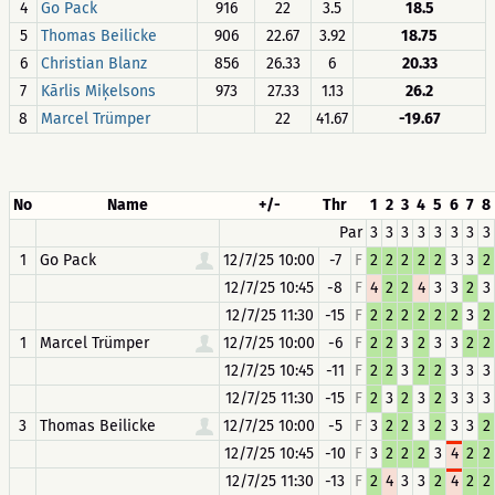
4
Go Pack
916
22
3.5
18.5
5
Thomas Beilicke
906
22.67
3.92
18.75
6
Christian Blanz
856
26.33
6
20.33
7
Kārlis Miķelsons
973
27.33
1.13
26.2
8
Marcel Trümper
22
41.67
-19.67
No
Name
+/-
Thr
1
2
3
4
5
6
7
8
Par
3
3
3
3
3
3
3
3
1
Go Pack
12/7/25 10:00
-7
F
2
2
2
2
2
3
3
2
12/7/25 10:45
-8
F
4
2
2
4
3
3
2
3
12/7/25 11:30
-15
F
2
2
2
2
2
2
3
2
1
Marcel Trümper
12/7/25 10:00
-6
F
2
2
3
2
3
3
2
2
12/7/25 10:45
-11
F
2
2
3
2
2
3
3
3
12/7/25 11:30
-15
F
2
3
2
3
2
3
3
3
3
Thomas Beilicke
12/7/25 10:00
-5
F
3
2
2
3
2
3
3
2
12/7/25 10:45
-10
F
3
2
2
2
3
4
2
2
12/7/25 11:30
-13
F
2
4
3
3
2
4
2
2