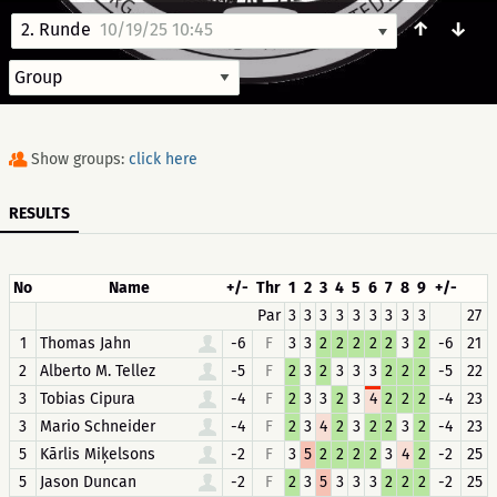
↑
↓
2. Runde
10/19/25 10:45
Show groups:
click here
RESULTS
No
Name
+/-
Thr
1
2
3
4
5
6
7
8
9
+/-
Par
3
3
3
3
3
3
3
3
3
27
1
Thomas Jahn
-6
F
3
3
2
2
2
2
2
3
2
-6
21
2
Alberto M. Tellez
-5
F
2
3
2
3
3
3
2
2
2
-5
22
3
Tobias Cipura
-4
F
2
3
3
2
3
4
2
2
2
-4
23
3
Mario Schneider
-4
F
2
3
4
2
3
2
2
3
2
-4
23
5
Kārlis Miķelsons
-2
F
3
5
2
2
2
2
3
4
2
-2
25
5
Jason Duncan
-2
F
2
3
5
3
3
3
2
2
2
-2
25