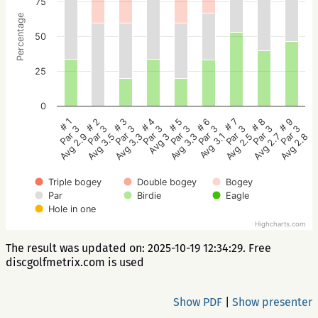
75
Percentage
50
25
0
# 5
# 4
# 3
# 2
# 1
# 9
# 8
# 7
# 6
Par 3
Par 3
Par 3
Par 3
Par 3
Par 3
Par 3
Par 3
Par 3
Avg 3.3
Avg 3
Avg 3.3
Avg 3.5
Avg 2.9
Avg 2.8
Avg 2.7
Avg 2.5
Avg 3.1
Triple bogey
Double bogey
Bogey
Par
Birdie
Eagle
Hole in one
Highcharts.com
The result was updated on: 2025-10-19 12:34:29. Free
discgolfmetrix.com is used
Show PDF
|
Show presenter