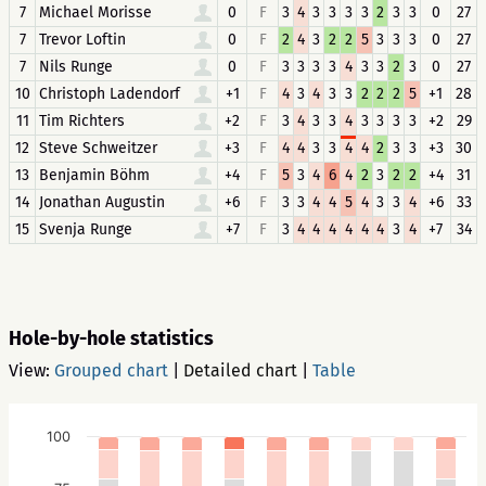
7
Michael Morisse
0
F
3
4
3
3
3
3
2
3
3
0
27
7
Trevor Loftin
0
F
2
4
3
2
2
5
3
3
3
0
27
7
Nils Runge
0
F
3
3
3
3
4
3
3
2
3
0
27
10
Christoph Ladendorf
+1
F
4
3
4
3
3
2
2
2
5
+1
28
11
Tim Richters
+2
F
3
4
3
3
4
3
3
3
3
+2
29
12
Steve Schweitzer
+3
F
4
4
3
3
4
4
2
3
3
+3
30
13
Benjamin Böhm
+4
F
5
3
4
6
4
2
3
2
2
+4
31
14
Jonathan Augustin
+6
F
3
3
4
4
5
4
3
3
4
+6
33
15
Svenja Runge
+7
F
3
4
4
4
4
4
4
3
4
+7
34
Hole-by-hole statistics
View:
Grouped chart
|
Detailed chart
|
Table
100