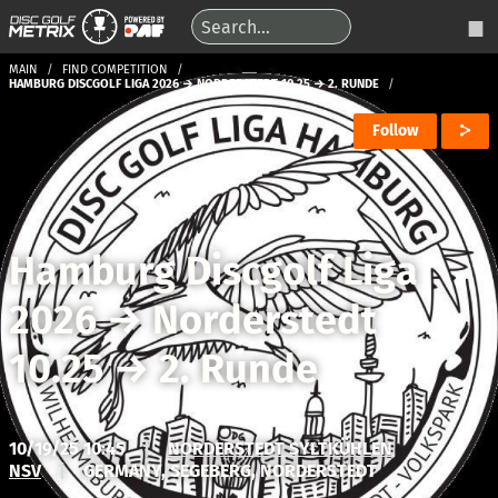
MAIN
FIND COMPETITION
HAMBURG DISCGOLF LIGA 2026 → NORDERSTEDT 10.25 → 2. RUNDE
Follow
Hamburg Discgolf Liga
2026
→
Norderstedt
10.25
→
2. Runde
10/19/25 10:45
|
NORDERSTEDT SYLTKÜHLEN
NSV
|
GERMANY, SEGEBERG, NORDERSTEDT