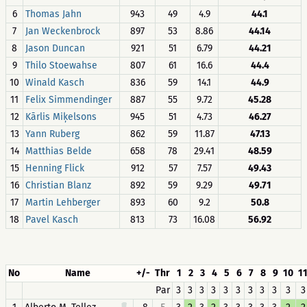
6
Thomas Jahn
943
49
4.9
44.1
7
Jan Weckenbrock
897
53
8.86
44.14
8
Jason Duncan
921
51
6.79
44.21
9
Thilo Stoewahse
807
61
16.6
44.4
10
Winald Kasch
836
59
14.1
44.9
11
Felix Simmendinger
887
55
9.72
45.28
12
Kārlis Miķelsons
945
51
4.73
46.27
13
Yann Ruberg
862
59
11.87
47.13
14
Matthias Belde
658
78
29.41
48.59
15
Henning Flick
912
57
7.57
49.43
16
Christian Blanz
892
59
9.29
49.71
17
Martin Lehberger
893
60
9.2
50.8
18
Pavel Kasch
813
73
16.08
56.92
No
Name
+/-
Thr
1
2
3
4
5
6
7
8
9
10
1
Par
3
3
3
3
3
3
3
3
3
3
3