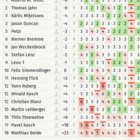
1
Alberto M. Tellez
-8
F
3
2
3
2
3
3
3
3
3
2
2
2
Thomas Jahn
-6
F
3
3
2
3
2
4
3
2
3
4
2
3
Kārlis Miķelsons
-4
F
3
3
3
3
3
2
3
2
4
4
2
3
Jason Duncan
-4
F
2
3
3
2
3
3
3
2
2
4
3
5
Petzi
-3
F
3
3
4
3
4
3
2
2
2
4
2
6
Werner Bremme
-2
F
3
3
3
3
3
4
3
3
3
2
3
6
Jan Weckenbrock
-2
F
2
4
4
3
3
3
3
3
3
2
3
6
Stefan Lenz
-2
F
4
3
2
4
3
3
3
2
4
3
3
9
Leon T
-1
F
3
3
2
3
3
4
2
2
4
3
2
10
Felix Simmendinger
0
F
2
3
3
4
3
4
3
3
3
4
2
11
Henning Flick
+2
F
4
3
2
4
4
3
2
3
3
4
3
12
Yann Ruberg
+4
F
3
3
3
3
6
3
3
2
3
4
2
12
Winald Kasch
+4
F
3
3
3
4
4
2
3
4
3
2
3
12
Christian Blanz
+4
F
6
3
3
3
4
4
2
2
3
5
2
15
Martin Lehberger
+5
F
4
3
6
3
3
2
3
2
2
3
2
16
Thilo Stoewahse
+6
F
3
3
3
4
3
4
4
4
3
3
3
17
Pavel Kasch
+18
F
5
6
4
3
4
3
3
3
3
4
4
18
Matthias Belde
+23
F
4
5
4
5
4
4
4
3
4
6
4