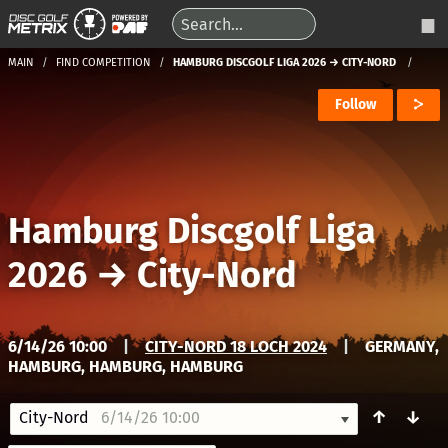
MAIN
FIND COMPETITION
HAMBURG DISCGOLF LIGA 2026 → CITY-NORD
Follow
Hamburg Discgolf Liga
2026
→
City-Nord
6/14/26 10:00
|
CITY-NORD 18 LOCH 2024
|
GERMANY,
HAMBURG, HAMBURG, HAMBURG
↑
↓
City-Nord
6/14/26 10:00