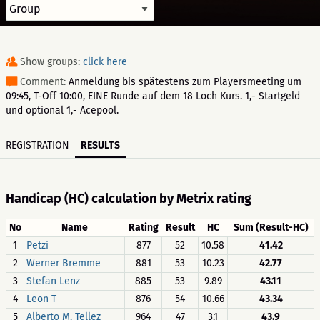
Show groups:
click here
Comment:
Anmeldung bis spätestens zum Playersmeeting um
09:45, T-Off 10:00, EINE Runde auf dem 18 Loch Kurs. 1,- Startgeld
und optional 1,- Acepool.
REGISTRATION
RESULTS
Handicap (HC) calculation by Metrix rating
No
Name
Rating
Result
HC
Sum (Result-HC)
1
Petzi
877
52
10.58
41.42
2
Werner Bremme
881
53
10.23
42.77
3
Stefan Lenz
885
53
9.89
43.11
4
Leon T
876
54
10.66
43.34
5
Alberto M. Tellez
964
47
3.1
43.9