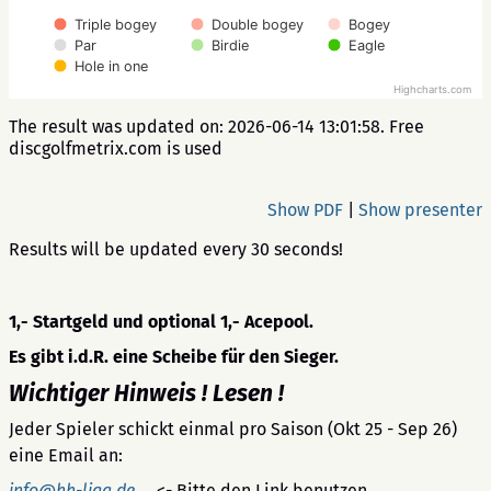
Triple bogey
Double bogey
Bogey
Par
Birdie
Eagle
Hole in one
Highcharts.com
The result was updated on: 2026-06-14 13:01:58. Free
discgolfmetrix.com is used
Show PDF
|
Show presenter
Results will be updated every 30 seconds!
1,- Startgeld und optional 1,- Acepool.
Es gibt i.d.R. eine Scheibe für den Sieger.
Wichtiger Hinweis ! Lesen !
Jeder Spieler schickt einmal pro Saison (Okt 25 - Sep 26)
eine Email an:
info@hh-liga.de
<- Bitte den Link benutzen.