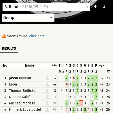
↑
↓
3. Runde
11/16/25 11:30
Show groups:
click here
RESULTS
No
Name
+/-
Thr
1
2
3
4
5
6
7
8
9
+/-
Par
3
3
3
3
3
3
3
3
3
27
1
Jason Duncan
-4
F
2
3
4
2
3
3
2
2
2
-4
23
1
Leon T
-4
F
4
3
2
2
3
3
2
2
2
-4
23
3
Thomas Beilicke
-3
F
3
3
3
2
3
3
3
2
2
-3
24
4
Nicolas Rahf
-1
F
3
3
3
3
3
3
3
3
2
-1
26
4
Michael Morisse
-1
F
2
3
3
2
5
3
3
2
3
-1
26
4
Hinnerk Eddelbüttel
-1
F
4
3
2
3
3
2
4
3
2
-1
26