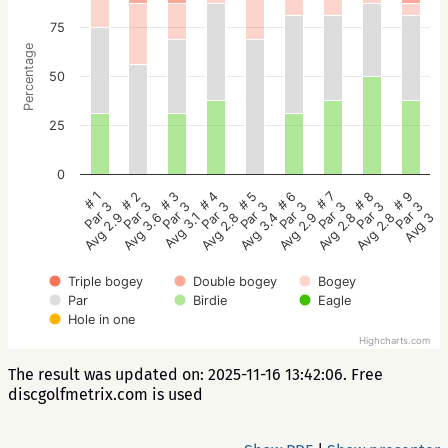
75
Percentage
50
25
0
# 5
# 4
# 3
# 2
# 1
# 9
# 8
# 7
# 6
Par 3
Par 3
Par 3
Par 3
Par 3
Par 3
Par 3
Par 3
Par 3
Avg 3.4
Avg 2.8
Avg 3.1
Avg 3.6
Avg 2.9
Avg 3
Avg 2.8
Avg 2.8
Avg 2.9
Triple bogey
Double bogey
Bogey
Par
Birdie
Eagle
Hole in one
Highcharts.com
The result was updated on: 2025-11-16 13:42:06. Free
discgolfmetrix.com is used