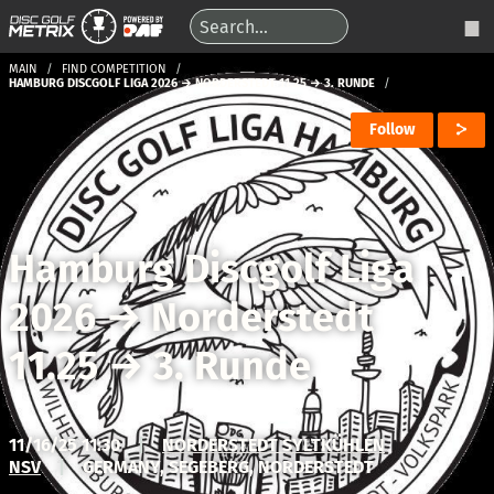
MAIN
FIND COMPETITION
HAMBURG DISCGOLF LIGA 2026 → NORDERSTEDT 11.25 → 3. RUNDE
Follow
Hamburg Discgolf Liga
2026
→
Norderstedt
11.25
→
3. Runde
11/16/25 11:30
|
NORDERSTEDT SYLTKÜHLEN
NSV
|
GERMANY, SEGEBERG, NORDERSTEDT