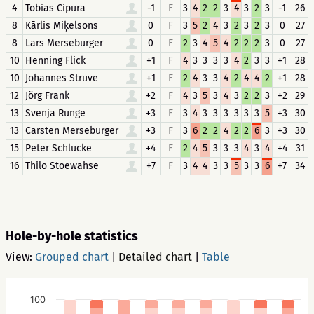
4
Tobias Cipura
-1
F
3
4
2
2
3
4
3
2
3
-1
26
8
Kārlis Miķelsons
0
F
3
5
2
4
3
2
3
2
3
0
27
8
Lars Merseburger
0
F
2
3
4
5
4
2
2
2
3
0
27
10
Henning Flick
+1
F
4
3
3
3
3
4
2
3
3
+1
28
10
Johannes Struve
+1
F
2
4
3
3
4
2
4
4
2
+1
28
12
Jörg Frank
+2
F
4
3
5
3
4
3
2
2
3
+2
29
13
Svenja Runge
+3
F
3
4
3
3
3
3
3
3
5
+3
30
13
Carsten Merseburger
+3
F
3
6
2
2
4
2
2
6
3
+3
30
15
Peter Schlucke
+4
F
2
4
5
3
3
3
4
3
4
+4
31
16
Thilo Stoewahse
+7
F
3
4
4
3
3
5
3
3
6
+7
34
Hole-by-hole statistics
View:
Grouped chart
|
Detailed chart
|
Table
100