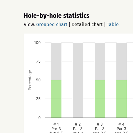
Hole-by-hole statistics
View:
Grouped chart
|
Detailed chart
|
Table
100
75
Percentage
50
25
0
# 1
# 2
# 3
# 4
Par 3
Par 3
Par 3
Par 3