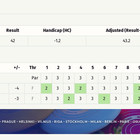
Result
Handicap (HC)
Adjusted (Result
42
-1.2
43.2
+/-
Thr
1
2
3
4
5
6
7
8
Par
3
3
3
3
3
3
3
3
-4
F
2
3
3
2
3
3
3
3
-3
F
3
3
2
3
3
2
3
3