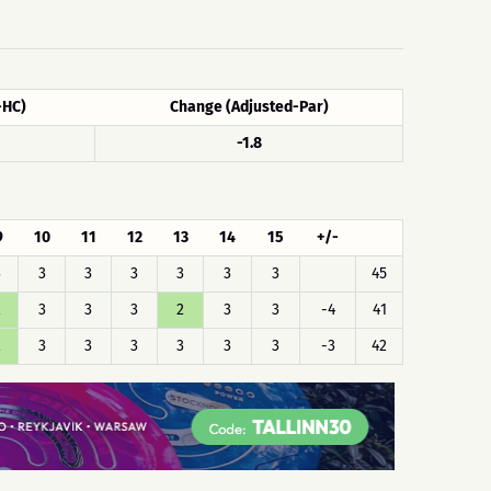
-HC)
Change (Adjusted-Par)
-1.8
9
10
11
12
13
14
15
+/-
3
3
3
3
3
3
3
45
2
3
3
3
2
3
3
-4
41
2
3
3
3
3
3
3
-3
42