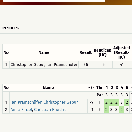
RESULTS
Adjusted
Handicap
No
Name
Result
(Result-
(HC)
HC)
1
Christopher Gebur, Jan Pramschüfer
36
-5
41
No
Name
+/-
Thr
1
2
3
4
5
Par
3
3
3
3
3
1
,
-9
F
2
2
2
3
2
Jan Pramschüfer
Christopher Gebur
2
,
-1
F
2
3
3
2
3
Anna Finzel
Christian Friedrich