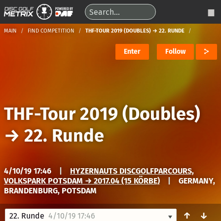
MAIN
FIND COMPETITION
THF-TOUR 2019 (DOUBLES) → 22. RUNDE
Enter
Follow
THF-Tour 2019 (Doubles)
→
22. Runde
4/10/19 17:46
|
HYZERNAUTS DISCGOLFPARCOURS,
VOLKSPARK POTSDAM → 2017.04 (15 KÖRBE)
|
GERMANY,
BRANDENBURG, POTSDAM
↑
↓
22. Runde
4/10/19 17:46