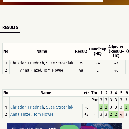
RESULTS
Adjusted
Handicap
No
Name
Result
(Result-
(
(HC)
HC)
1
Christian Friedrich, Suse Strozniak
39
-4
43
2
Anna Finzel, Tom Howie
48
2
46
No
Name
+/-
Thr
1
2
3
4
5
6
Par
3
3
3
3
3
3
1
,
-6
F
2
2
3
3
3
2
Christian Friedrich
Suse Strozniak
2
,
+3
F
3
3
2
2
4
3
Anna Finzel
Tom Howie