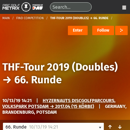
MAIN
FIND COMPETITION
THF-TOUR 2019 (DOUBLES) → 66. RUNDE
Enter
Follow
THF-Tour 2019 (Doubles)
→
66. Runde
10/13/19 14:21
|
HYZERNAUTS DISCGOLFPARCOURS,
VOLKSPARK POTSDAM → 2017.04 (15 KÖRBE)
|
GERMANY,
BRANDENBURG, POTSDAM
↑
↓
66. Runde
10/13/19 14:21