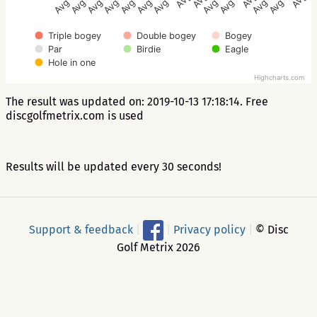
Avg 2.5
Avg 3.5
Avg 2.5
Avg 2.5
Avg 2.5
Avg 2.5
Avg 2.5
Avg 2.5
Avg 3.5
Avg 3.5
Avg 3.5
Triple bogey
Double bogey
Bogey
Par
Birdie
Eagle
Hole in one
Highcharts.com
The result was updated on: 2019-10-13 17:18:14. Free
discgolfmetrix.com is used
Results will be updated every 30 seconds!
Support & feedback
|
|
Privacy policy
|
© Disc
Golf Metrix 2026