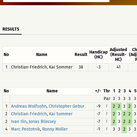
RESULTS
Adjusted
Ch
Handicap
No
Name
Result
(Result-
(Ad
(HC)
HC)
1
Christian Friedrich, Kai Sommer
38
-3
41
No
Name
+/-
Thr
1
2
3
4
5
Par
3
3
3
3
3
1
,
-9
F
2
2
3
2
3
Andreas Wolfsohn
Christopher Gebur
2
,
-7
F
2
3
2
2
3
Christian Friedrich
Kai Sommer
2
,
-7
F
2
3
2
2
3
Ivan Ilin
Jonas Blossey
4
,
-1
F
3
3
2
3
3
Marc Pestotnik
Ronny Möller