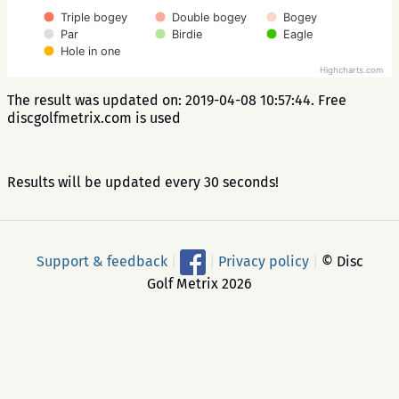
Triple bogey
Double bogey
Bogey
Par
Birdie
Eagle
Hole in one
Highcharts.com
The result was updated on: 2019-04-08 10:57:44. Free
discgolfmetrix.com is used
Results will be updated every 30 seconds!
Support & feedback
|
|
Privacy policy
|
© Disc
Golf Metrix 2026