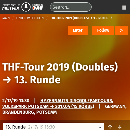
MAIN
FIND COMPETITION
THF-TOUR 2019 (DOUBLES) → 13. RUNDE
Enter
Follow
THF-Tour 2019 (Doubles)
→
13. Runde
2/17/19 13:30
|
HYZERNAUTS DISCGOLFPARCOURS,
VOLKSPARK POTSDAM → 2017.04 (15 KÖRBE)
|
GERMANY,
BRANDENBURG, POTSDAM
↑
↓
13. Runde
2/17/19 13:30