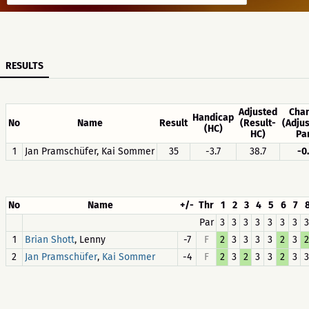
RESULTS
Adjusted
Cha
Handicap
No
Name
Result
(Result-
(Adju
(HC)
HC)
Pa
1
Jan Pramschüfer, Kai Sommer
35
-3.7
38.7
-0
No
Name
+/-
Thr
1
2
3
4
5
6
7
Par
3
3
3
3
3
3
3
3
1
, Lenny
-7
F
2
3
3
3
3
2
3
2
Brian Shott
2
,
-4
F
2
3
2
3
3
2
3
3
Jan Pramschüfer
Kai Sommer