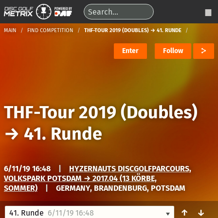
MAIN
FIND COMPETITION
THF-TOUR 2019 (DOUBLES) → 41. RUNDE
Enter
Follow
THF-Tour 2019 (Doubles)
→
41. Runde
6/11/19 16:48
|
HYZERNAUTS DISCGOLFPARCOURS,
VOLKSPARK POTSDAM → 2017.04 (13 KÖRBE,
SOMMER)
|
GERMANY, BRANDENBURG, POTSDAM
↑
↓
41. Runde
6/11/19 16:48