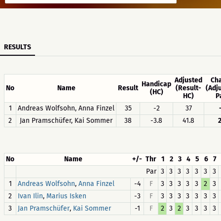
RESULTS
Adjusted
Ch
Handicap
No
Name
Result
(Result-
(Adj
(HC)
HC)
P
1
Andreas Wolfsohn, Anna Finzel
35
-2
37
2
Jan Pramschüfer, Kai Sommer
38
-3.8
41.8
2
No
Name
+/-
Thr
1
2
3
4
5
6
7
Par
3
3
3
3
3
3
3
1
,
-4
F
3
3
3
3
3
2
3
Andreas Wolfsohn
Anna Finzel
2
,
-3
F
3
3
3
3
3
3
3
Ivan Ilin
Marius Isken
3
,
-1
F
2
3
2
3
3
3
3
Jan Pramschüfer
Kai Sommer