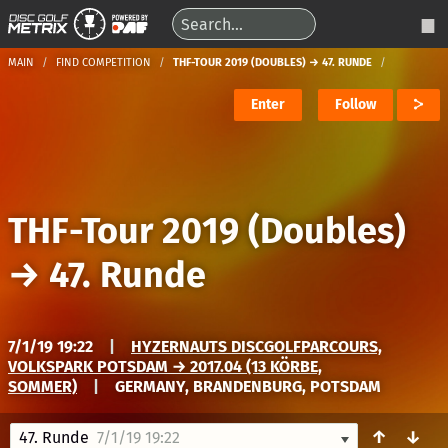
MAIN
FIND COMPETITION
THF-TOUR 2019 (DOUBLES) → 47. RUNDE
Enter
Follow
THF-Tour 2019 (Doubles)
→
47. Runde
7/1/19 19:22
|
HYZERNAUTS DISCGOLFPARCOURS,
VOLKSPARK POTSDAM → 2017.04 (13 KÖRBE,
SOMMER)
|
GERMANY, BRANDENBURG, POTSDAM
↑
↓
47. Runde
7/1/19 19:22