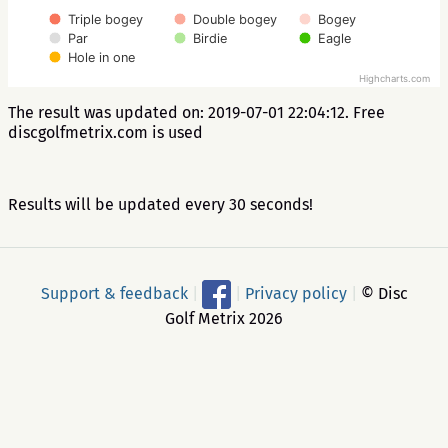
Triple bogey
Double bogey
Bogey
Par
Birdie
Eagle
Hole in one
Highcharts.com
The result was updated on: 2019-07-01 22:04:12. Free
discgolfmetrix.com is used
Results will be updated every 30 seconds!
Support & feedback
|
|
Privacy policy
|
© Disc
Golf Metrix 2026