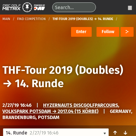
MAIN
FIND COMPETITION
THF-TOUR 2019 (DOUBLES) → 14. RUNDE
Enter
Follow
THF-Tour 2019 (Doubles)
→
14. Runde
2/27/19 16:46
|
HYZERNAUTS DISCGOLFPARCOURS,
VOLKSPARK POTSDAM → 2017.04 (15 KÖRBE)
|
GERMANY,
BRANDENBURG, POTSDAM
↑
↓
14. Runde
2/27/19 16:46