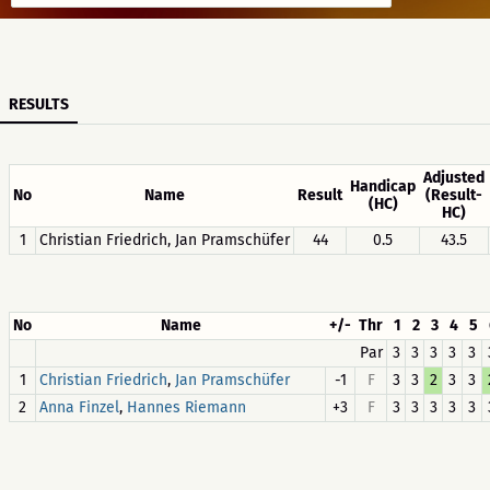
RESULTS
Adjusted
Handicap
No
Name
Result
(Result-
(HC)
HC)
1
Christian Friedrich, Jan Pramschüfer
44
0.5
43.5
No
Name
+/-
Thr
1
2
3
4
5
Par
3
3
3
3
3
1
,
-1
F
3
3
2
3
3
Christian Friedrich
Jan Pramschüfer
2
,
+3
F
3
3
3
3
3
Anna Finzel
Hannes Riemann