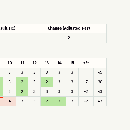
sult-HC)
Change (Adjusted-Par)
2
10
11
12
13
14
15
+/-
3
3
3
3
3
3
45
3
2
3
2
3
3
-7
38
3
2
3
3
3
3
-2
43
4
3
3
2
2
3
-2
43