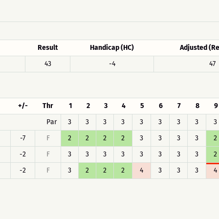
Result
Handicap (HC)
Adjusted (Re
43
-4
47
+/-
Thr
1
2
3
4
5
6
7
8
9
Par
3
3
3
3
3
3
3
3
3
-7
F
2
2
2
2
3
3
3
3
2
-2
F
3
3
3
3
3
3
3
3
2
-2
F
3
2
2
2
4
3
3
3
4