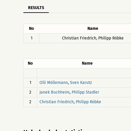
RESULTS
No
Name
1
Christian Friedrich, Philipp Röbke
No
Name
1
,
Olli Möllemann
Sven Karutz
2
,
Janek Buchheim
Philipp Stadler
2
,
Christian Friedrich
Philipp Röbke