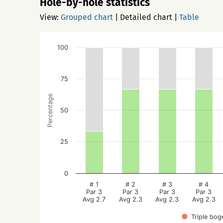
Hole-by-hole statistics
View:
Grouped chart
|
Detailed chart
|
Table
100
75
Percentage
50
25
0
# 1
# 2
# 3
# 4
Par 3
Par 3
Par 3
Par 3
Avg 2.7
Avg 2.3
Avg 2.3
Avg 2.3
Triple bog