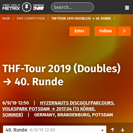
MAIN
FIND COMPETITION
THF-TOUR 2019 (DOUBLES) → 40. RUNDE
Enter
Follow
THF-Tour 2019 (Doubles)
→
40. Runde
6/9/19 12:50
|
HYZERNAUTS DISCGOLFPARCOURS,
VOLKSPARK POTSDAM → 2017.04 (13 KÖRBE,
SOMMER)
|
GERMANY, BRANDENBURG, POTSDAM
↑
↓
40. Runde
6/9/19 12:50