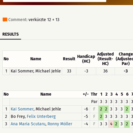
Comment:
verkürzte 12 + 13
RESULTS
Adjusted
Change
Handicap
No
Name
Result
(Result-
(Adjuste
(HC)
HC)
Par)
1
Kai Sommer, Michael Jehle
33
-3
36
-3
No
Name
+/-
Thr
1
2
3
4
5
6
Par
3
3
3
3
3
3
1
, Michael Jehle
-6
F
2
2
3
3
3
2
Kai Sommer
2
Bo Frey,
-5
F
2
3
3
3
3
3
Felix Unterberg
3
,
-4
F
3
3
4
2
3
2
Ana Maria Scutaru
Ronny Möller