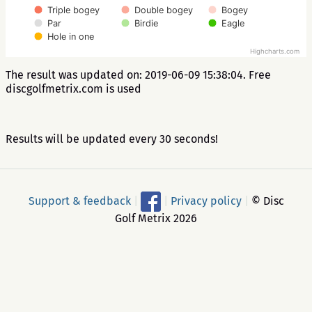
Triple bogey
Double bogey
Bogey
Par
Birdie
Eagle
Hole in one
Highcharts.com
The result was updated on: 2019-06-09 15:38:04. Free
discgolfmetrix.com is used
Results will be updated every 30 seconds!
Support & feedback
|
|
Privacy policy
|
© Disc
Golf Metrix 2026