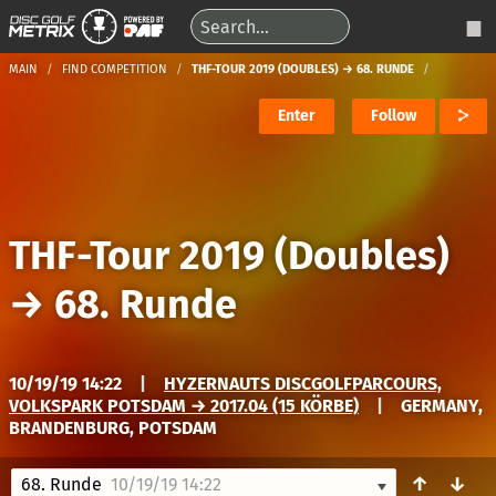
MAIN
FIND COMPETITION
THF-TOUR 2019 (DOUBLES) → 68. RUNDE
Enter
Follow
THF-Tour 2019 (Doubles)
→
68. Runde
10/19/19 14:22
|
HYZERNAUTS DISCGOLFPARCOURS,
VOLKSPARK POTSDAM → 2017.04 (15 KÖRBE)
|
GERMANY,
BRANDENBURG, POTSDAM
↑
↓
68. Runde
10/19/19 14:22