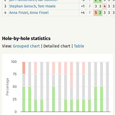
3
,
+1
F
3
3
4
3
3
Stephan Gensch
Tom Howie
4
,
+4
F
5
2
3
3
3
Anna Finzel
Anna Finzel
Hole-by-hole statistics
View:
Grouped chart
|
Detailed chart
|
Table
100
75
Percentage
50
25
0