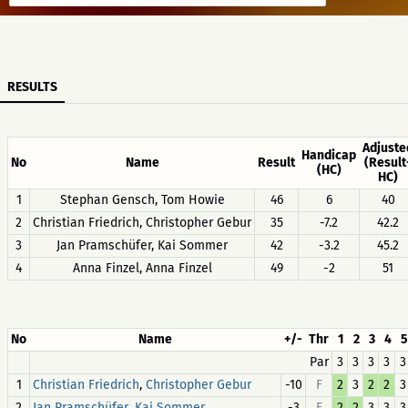
RESULTS
Adjuste
Handicap
No
Name
Result
(Result
(HC)
HC)
1
Stephan Gensch, Tom Howie
46
6
40
2
Christian Friedrich, Christopher Gebur
35
-7.2
42.2
3
Jan Pramschüfer, Kai Sommer
42
-3.2
45.2
4
Anna Finzel, Anna Finzel
49
-2
51
No
Name
+/-
Thr
1
2
3
4
5
Par
3
3
3
3
3
1
,
-10
F
2
3
2
2
3
Christian Friedrich
Christopher Gebur
2
,
-3
F
2
2
3
3
3
Jan Pramschüfer
Kai Sommer