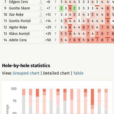
7
Edgars Cers
+6
F
3
4
4
4
3
3
3
4
3
4
4
4
9
Gunita Skare
+7
F
2
3
6
2
3
3
3
3
4
4
6
5
10
Ilze Roķe
+13
F
3
3
4
5
3
4
3
5
4
4
6
5
11
Guntis Puriņš
+14
F
3
5
4
4
3
4
5
4
4
4
6
4
12
Agate Roķe
+29
F
3
4
8
4
4
6
7
5
4
7
6
6
13
Klāvs Auniņš
+35
F
5
5
6
4
4
4
7
4
7
6
7
8
14
Adele Cera
+50
F
5
4
7
6
9
5
6
9
7
8
7
1
Hole-by-hole statistics
View:
Grouped chart
|
Detailed chart
|
Table
100
75
Percentage
50