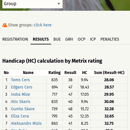
Show groups:
click here
REGISTRATION
RESULTS
BUE
GRH
OCP
ICP
PENALTIES
Handicap (HC) calculation by Metrix rating
No
Name
Rating
Result
HC
Sum (Result-HC)
1
Toms Cers
835
38
9.94
28.06
2
Edgars Cers
694
47
18.43
28.57
3
Indra Mize
717
47
17.05
29.95
4
Atis Skaris
835
40
9.94
30.06
5
Gunita Skare
739
48
15.72
32.28
6
Elīza Cera
795
45
12.35
32.65
7
Aleksandrs Mizis
863
41
8.25
32.75