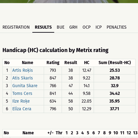
REGISTRATION
RESULTS
BUE
GRH
OCP
ICP
PENALTIES
Handicap (HC) calculation by Metrix rating
No
Name
Rating
Result
HC
Sum (Result-HC)
1
Artis Roķis
793
38
12.47
25.53
2
Atis Skaris
847
38
9.22
28.78
3
Gunita Skare
766
47
14.1
32.9
4
Toms Cers
841
44
9.58
34.42
5
Ilze Roķe
634
58
22.05
35.95
6
Elīza Cera
796
50
12.29
37.71
No
Name
+/-
Thr
1
2
3
4
5
6
7
8
9
10
11
12
13