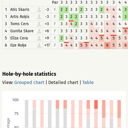
Par
3
3
3
3
3
3
3
3
3
3
3
4
4
1
Atis Skaris
-3
F
2
2
3
3
2
3
3
3
2
4
4
4
3
1
Artis Roķis
-3
F
2
3
2
2
3
3
3
3
3
3
4
4
3
3
Toms Cers
+3
F
3
3
4
2
3
3
4
3
3
4
4
4
4
4
Gunita Skare
+6
F
3
3
3
3
3
3
4
4
3
4
4
4
6
5
Elīza Cera
+9
F
2
3
4
3
3
3
4
4
5
4
5
5
5
6
Ilze Roķe
+17
F
3
4
4
3
5
5
4
4
4
6
5
5
6
Hole-by-hole statistics
View:
Grouped chart
|
Detailed chart
|
Table
100
75
Percentage
50