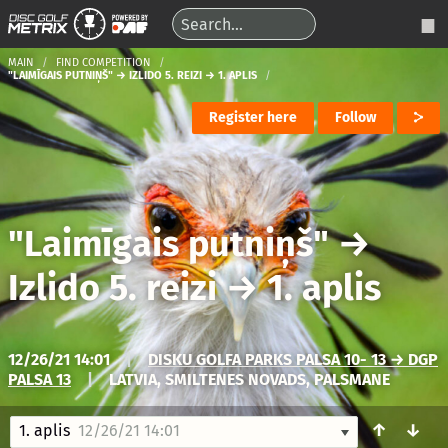
MAIN
FIND COMPETITION
"LAIMĪGAIS PUTNIŅŠ" → IZLIDO 5. REIZI → 1. APLIS
Register here
Follow
"Laimīgais putniņš"
→
Izlido 5. reizi
→
1. aplis
12/26/21 14:01
|
DISKU GOLFA PARKS PALSA 10- 13 → DGP
PALSA 13
|
LATVIA, SMILTENES NOVADS, PALSMANE
↑
↓
1. aplis
12/26/21 14:01