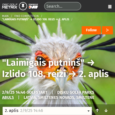
MAIN
FIND COMPETITION
"LAIMĪGAIS PUTNIŅŠ" → IZLIDO 108. REIZI → 2. APLIS
Follow
"Laimīgais putniņš"
→
Izlido 108. reizi
→
2. aplis
2/9/25 14:46 GOLFSTART
|
DISKU GOLFA PARKS
ABULS
|
LATVIA, SMILTENES NOVADS, SMILTENE
↑
↓
2. aplis
2/9/25 14:46