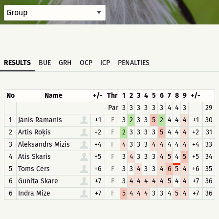
RESULTS
BUE
GRH
OCP
ICP
PENALTIES
No
Name
+/-
Thr
1
2
3
4
5
6
7
8
9
+/-
Par
3
3
3
3
3
3
4
4
3
29
1
Jānis Ramanis
+1
F
3
2
3
3
5
2
4
4
4
+1
30
2
Artis Roķis
+2
F
2
3
3
3
3
5
4
4
4
+2
31
3
Aleksandrs Mizis
+4
F
4
3
3
3
4
4
4
4
4
+4
33
4
Atis Skaris
+5
F
3
4
3
3
3
4
5
4
5
+5
34
5
Toms Cers
+6
F
3
3
4
3
3
4
6
5
4
+6
35
6
Gunita Skare
+7
F
3
4
4
4
4
4
5
4
4
+7
36
6
Indra Mize
+7
F
5
4
4
4
3
3
4
5
4
+7
36