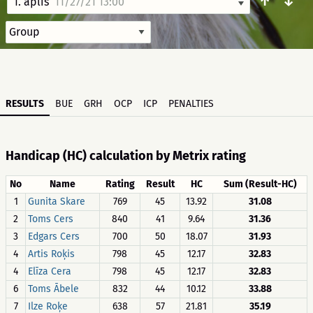
↑
↓
1. aplis
11/27/21 13:00
RESULTS
BUE
GRH
OCP
ICP
PENALTIES
Handicap (HC) calculation by Metrix rating
No
Name
Rating
Result
HC
Sum (Result-HC)
1
Gunita Skare
769
45
13.92
31.08
2
Toms Cers
840
41
9.64
31.36
3
Edgars Cers
700
50
18.07
31.93
4
Artis Roķis
798
45
12.17
32.83
4
Elīza Cera
798
45
12.17
32.83
6
Toms Ābele
832
44
10.12
33.88
7
Ilze Roķe
638
57
21.81
35.19