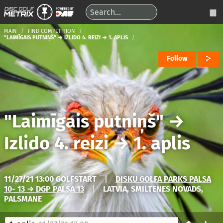
MAIN
FIND COMPETITION
"LAIMĪGAIS PUTNIŅŠ" → IZLIDO 4. REIZI → 1. APLIS
Follow
"Laimīgais putniņš"
→
Izlido 4. reizi
→
1. aplis
11/27/21 13:00 GOLFSTART
|
DISKU GOLFA PARKS PALSA
10- 13 → DGP PALSA 13
|
LATVIA, SMILTENES NOVADS,
PALSMANE