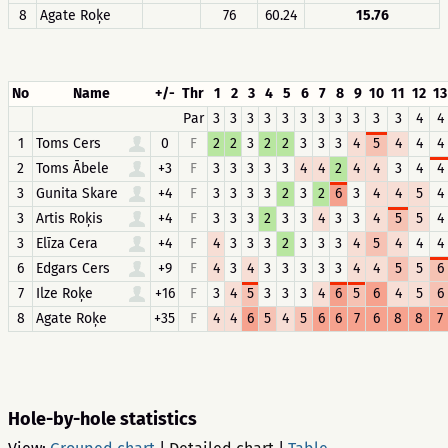
8
Agate Roķe
76
60.24
15.76
No
Name
+/-
Thr
1
2
3
4
5
6
7
8
9
10
11
12
13
Par
3
3
3
3
3
3
3
3
3
3
3
4
4
1
Toms Cers
0
F
2
2
3
2
2
3
3
3
4
5
4
4
4
2
Toms Ābele
+3
F
3
3
3
3
3
4
4
2
4
4
3
4
4
3
Gunita Skare
+4
F
3
3
3
3
2
3
2
6
3
4
4
5
4
3
Artis Roķis
+4
F
3
3
3
2
3
3
4
3
3
4
5
5
4
3
Elīza Cera
+4
F
4
3
3
3
2
3
3
3
4
5
4
4
4
6
Edgars Cers
+9
F
4
3
4
3
3
3
3
3
4
4
5
5
6
7
Ilze Roķe
+16
F
3
4
5
3
3
3
4
6
5
6
4
5
6
8
Agate Roķe
+35
F
4
4
6
5
4
5
6
6
7
6
8
8
7
Hole-by-hole statistics