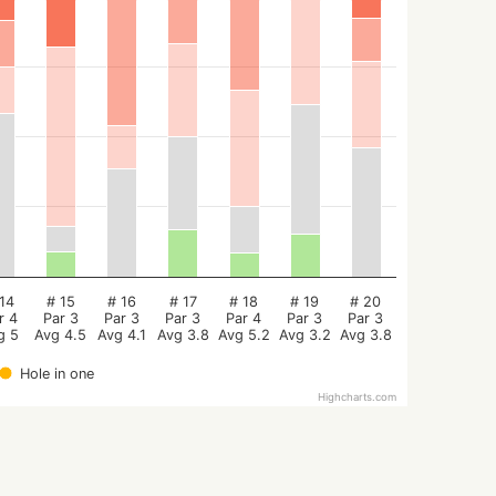
14
# 15
# 16
# 17
# 18
# 19
# 20
r 4
Par 3
Par 3
Par 3
Par 4
Par 3
Par 3
g 5
Avg 4.5
Avg 4.1
Avg 3.8
Avg 5.2
Avg 3.2
Avg 3.8
Hole in one
Highcharts.com