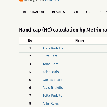
REGISTRATION
RESULTS
BUE
GRH
OCP
Handicap (HC) calculation by Metrix r
No
Name
1
Arvis Rudzītis
2
Elīza Cera
3
Toms Cers
4
Atis Skaris
5
Gunita Skare
6
Alvis Rudzītis
7
Egita Rudzīte
8
Artis Roķis