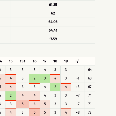
61.35
62
64.06
64.41
-7.59
4
15
15a
16
17
18
19
+/-
4
3
3
3
4
3
3
64
5
4
3
2
3
4
3
-1
63
5
4
3
3
4
2
4
+3
67
4
2
4
4
4
3
3
+7
71
4
3
5
4
5
3
3
+7
71
4
4
3
5
5
3
4
+8
72