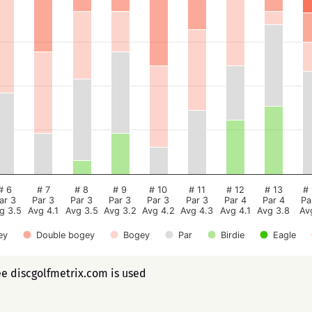
# 6
# 7
# 8
# 9
# 10
# 11
# 12
# 13
# 
ar 3
Par 3
Par 3
Par 3
Par 3
Par 3
Par 4
Par 4
Pa
g 3.5
Avg 4.1
Avg 3.5
Avg 3.2
Avg 4.2
Avg 4.3
Avg 4.1
Avg 3.8
Av
ey
Double bogey
Bogey
Par
Birdie
Eagle
ee discgolfmetrix.com is used