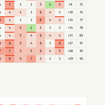
4
7
3
3
5
2
5
+9
73
4
4
4
3
6
4
3
+10
74
8
4
3
3
8
4
4
+13
77
4
4
5
2
5
3
3
+14
78
4
4
5
4
6
4
4
+21
85
6
6
5
4
6
3
6
+27
91
7
7
5
5
6
4
5
+28
92
6
6
5
7
5
3
3
+29
93