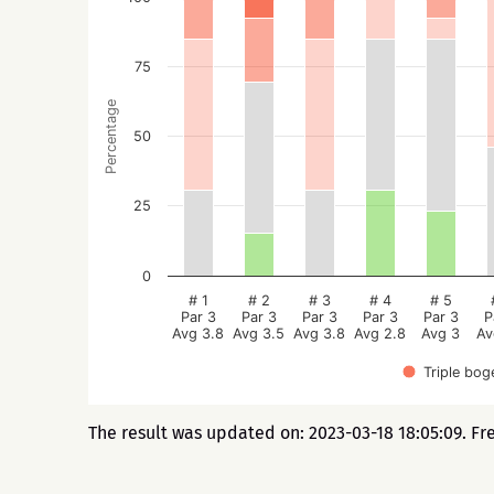
75
Percentage
50
25
0
# 1
# 2
# 3
# 4
# 5
Par 3
Par 3
Par 3
Par 3
Par 3
P
Avg 3.8
Avg 3.5
Avg 3.8
Avg 2.8
Avg 3
Av
Triple bog
The result was updated on: 2023-03-18 18:05:09. Fr