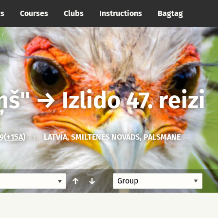
cs
Courses
Clubs
Instructions
Bagtag
ņš"
→
Izlido 47. reizi
9(+15A)
|
LATVIA, SMILTENES NOVADS, PALSMANE
↑
↓