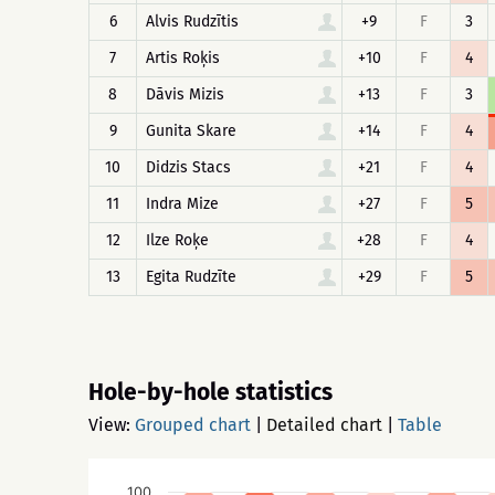
6
Alvis Rudzītis
+9
F
3
7
Artis Roķis
+10
F
4
8
Dāvis Mizis
+13
F
3
9
Gunita Skare
+14
F
4
10
Didzis Stacs
+21
F
4
11
Indra Mize
+27
F
5
12
Ilze Roķe
+28
F
4
13
Egita Rudzīte
+29
F
5
Hole-by-hole statistics
View:
Grouped chart
|
Detailed chart
|
Table
100