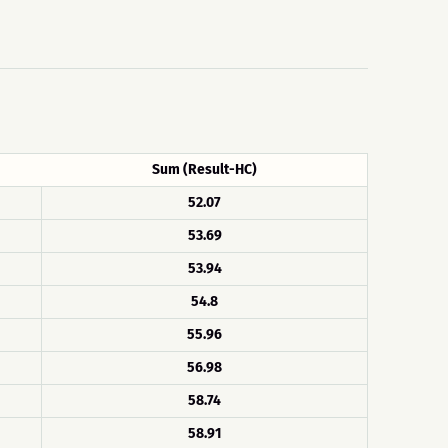
Sum (Result-HC)
52.07
53.69
53.94
54.8
55.96
56.98
58.74
58.91