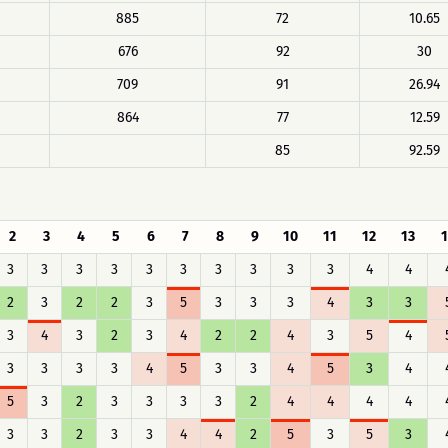
885
72
10.65
676
92
30
709
91
26.94
864
77
12.59
85
92.59
2
3
4
5
6
7
8
9
10
11
12
13
1
3
3
3
3
3
3
3
3
3
3
4
4
2
3
2
2
3
5
3
3
3
4
3
3
3
4
3
2
3
4
2
2
4
3
5
4
3
3
3
3
4
5
3
3
4
5
3
4
5
3
2
3
3
3
3
2
4
4
4
4
3
3
2
3
3
4
4
2
5
3
5
3