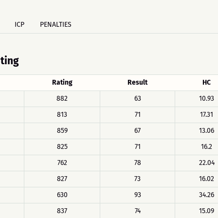
ICP
PENALTIES
ating
Rating
Result
HC
882
63
10.93
813
71
17.31
859
67
13.06
825
71
16.2
762
78
22.04
827
73
16.02
630
93
34.26
837
74
15.09