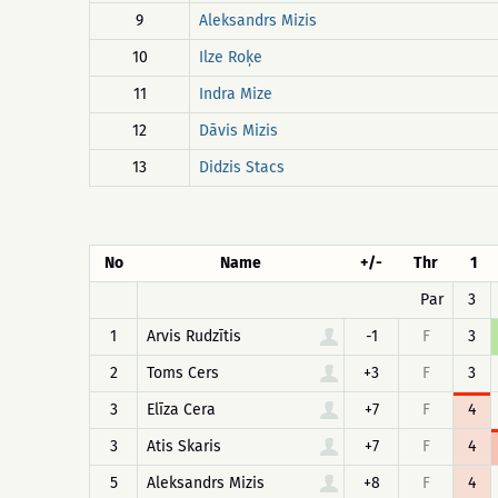
9
Aleksandrs Mizis
10
Ilze Roķe
11
Indra Mize
12
Dāvis Mizis
13
Didzis Stacs
No
Name
+/-
Thr
1
Par
3
1
Arvis Rudzītis
-1
F
3
2
Toms Cers
+3
F
3
3
Elīza Cera
+7
F
4
3
Atis Skaris
+7
F
4
5
Aleksandrs Mizis
+8
F
4