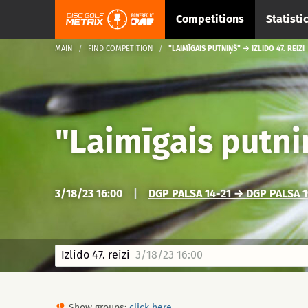
Competitions
Statisti
MAIN
FIND COMPETITION
"LAIMĪGAIS PUTNIŅŠ" → IZLIDO 47. REIZI
"Laimīgais putni
3/18/23 16:00
|
DGP PALSA 14-21 → DGP PALSA 1
Izlido 47. reizi
3/18/23 16:00
Show groups:
click here