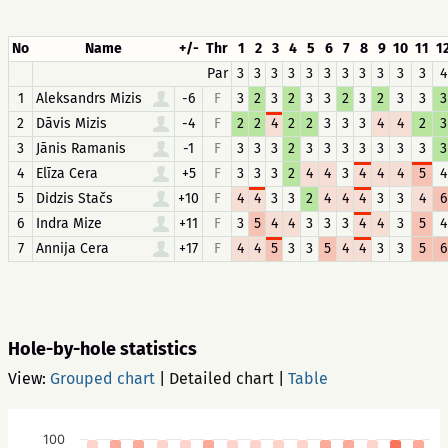
No
Name
+/-
Thr
1
2
3
4
5
6
7
8
9
10
11
1
Par
3
3
3
3
3
3
3
3
3
3
3
4
1
Aleksandrs Mizis
-6
F
3
2
3
2
3
3
2
3
2
3
3
3
2
Dāvis Mizis
-4
F
2
2
4
2
2
3
3
3
4
4
2
3
3
Jānis Ramanis
-1
F
3
3
3
2
3
3
3
3
3
3
3
3
4
Elīza Cera
+5
F
3
3
3
2
4
4
3
4
4
4
5
4
5
Didzis Stačs
+10
F
4
4
3
3
2
4
4
4
3
3
4
6
6
Indra Mize
+11
F
3
5
4
4
3
3
3
4
4
3
5
4
7
Annija Cera
+17
F
4
4
5
3
3
5
4
4
3
3
5
6
Hole-by-hole statistics
View:
Grouped chart
|
Detailed chart
|
Table
100