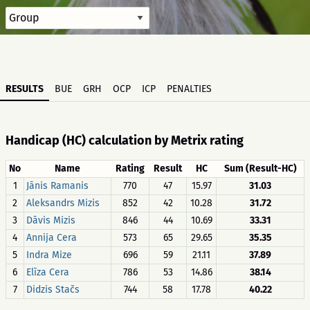
RESULTS
BUE
GRH
OCP
ICP
PENALTIES
Handicap (HC) calculation by Metrix rating
No
Name
Rating
Result
HC
Sum (Result-HC)
1
Jānis Ramanis
770
47
15.97
31.03
2
Aleksandrs Mizis
852
42
10.28
31.72
3
Dāvis Mizis
846
44
10.69
33.31
4
Annija Cera
573
65
29.65
35.35
5
Indra Mize
696
59
21.11
37.89
6
Elīza Cera
786
53
14.86
38.14
7
Didzis Stačs
744
58
17.78
40.22