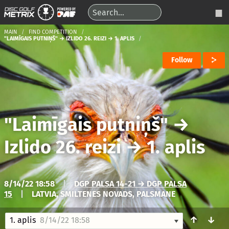
MAIN
FIND COMPETITION
"LAIMĪGAIS PUTNIŅŠ" → IZLIDO 26. REIZI → 1. APLIS
Follow
"Laimīgais putniņš"
→
Izlido 26. reizi
→
1. aplis
8/14/22 18:58
|
DGP PALSA 14-21 → DGP PALSA
15
|
LATVIA, SMILTENES NOVADS, PALSMANE
↑
↓
1. aplis
8/14/22 18:58