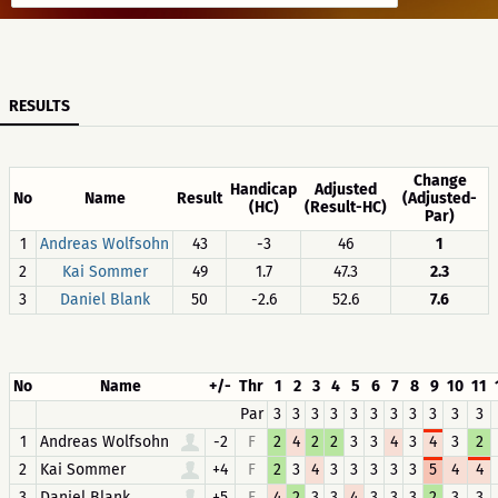
RESULTS
Change
Handicap
Adjusted
No
Name
Result
(Adjusted-
(HC)
(Result-HC)
Par)
1
Andreas Wolfsohn
43
-3
46
1
2
Kai Sommer
49
1.7
47.3
2.3
3
Daniel Blank
50
-2.6
52.6
7.6
No
Name
+/-
Thr
1
2
3
4
5
6
7
8
9
10
11
Par
3
3
3
3
3
3
3
3
3
3
3
1
Andreas Wolfsohn
-2
F
2
4
2
2
3
3
4
3
4
3
2
2
Kai Sommer
+4
F
2
3
4
3
3
3
3
3
5
4
4
3
Daniel Blank
+5
F
4
2
3
3
4
3
3
3
2
3
3