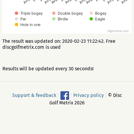
Triple bogey
Double bogey
Bogey
Par
Birdie
Eagle
Hole in one
Highcharts.com
The result was updated on: 2020-02-23 11:22:42. Free
discgolfmetrix.com is used
Results will be updated every 30 seconds!
Support & feedback
|
|
Privacy policy
|
© Disc
Golf Metrix 2026