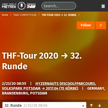
MAIN
FIND COMPETITION
THF-TOUR 2020 → 32. RUNDE
Follow
THF-Tour 2020
→
32.
Runde
2/23/20 08:55
|
HYZERNAUTS DISCGOLFPARCOURS,
VOLKSPARK POTSDAM → 2017.04 (15 KÖRBE)
|
GERMANY,
BRANDENBURG, POTSDAM
↑
↓
32. Runde
2/23/20 08:55