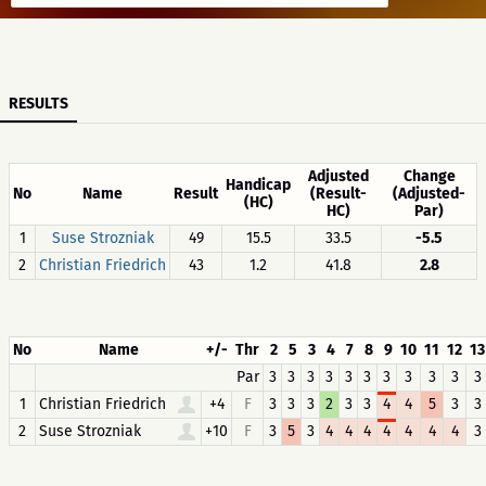
RESULTS
Adjusted
Change
Handicap
No
Name
Result
(Result-
(Adjusted-
(HC)
HC)
Par)
1
Suse Strozniak
49
15.5
33.5
-5.5
2
Christian Friedrich
43
1.2
41.8
2.8
No
Name
+/-
Thr
2
5
3
4
7
8
9
10
11
12
13
Par
3
3
3
3
3
3
3
3
3
3
3
1
Christian Friedrich
+4
F
3
3
3
2
3
3
4
4
5
3
3
2
Suse Strozniak
+10
F
3
5
3
4
4
4
4
4
4
4
3