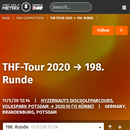
MAIN
FIND COMPETITION
THF-TOUR 2020 → 198. RUNDE
Follow
THF-Tour 2020
→
198.
Runde
11/5/20 12:14
|
HYZERNAUTS DISCGOLFPARCOURS,
VOLKSPARK POTSDAM → 2020.10 (13 KÖRBE)
|
GERMANY,
BRANDENBURG, POTSDAM
↑
↓
198. Runde
11/5/20 12:14