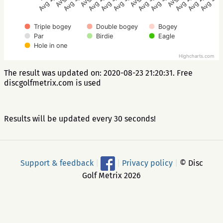
Avg 2.8
Avg 3.8
Avg 2.5
Avg 3.5
Avg 3.3
Avg 3.5
Avg 3.3
Avg 2.5
Avg 2.8
Avg 3.8
Triple bogey
Double bogey
Bogey
Par
Birdie
Eagle
Hole in one
Highcharts.com
The result was updated on: 2020-08-23 21:20:31. Free
discgolfmetrix.com is used
Results will be updated every 30 seconds!
Support & feedback
|
|
Privacy policy
|
© Disc
Golf Metrix 2026