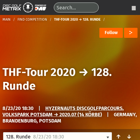
MAIN
FIND COMPETITION
THF-TOUR 2020 → 128. RUNDE
Follow
THF-Tour 2020
→
128.
Runde
8/23/20 18:30
|
HYZERNAUTS DISCGOLFPARCOURS,
VOLKSPARK POTSDAM → 2020.07 (14 KÖRBE)
|
GERMANY,
BRANDENBURG, POTSDAM
↑
↓
128. Runde
8/23/20 18:30