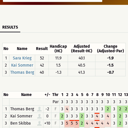
RESULTS
Handicap
Adjusted
Change
No
Name
Result
(HC)
(Result-HC)
(Adjusted-Par)
1
Sara Krieg
52
11.9
40.1
-1.9
2
Kai Sommer
42
1.5
40.5
-1.5
3
Thomas Berg
40
-1.3
41.3
-0.7
No
Name
+/-
Thr
1
2
3
4
5
6
7
8
9
10
11
12
13
Par
3
3
3
3
3
3
3
3
3
3
3
3
3
1
Thomas Berg
-2
F
3
4
3
3
3
3
3
3
3
2
3
2
2
2
Kai Sommer
0
F
2
3
3
3
2
3
3
4
3
4
3
2
3
3
Ben Skibba
+10
F
3
5
5
5
2
4
4
4
4
4
3
2
3