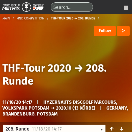
MAIN
FIND COMPETITION
THF-TOUR 2020 → 208. RUNDE
Follow
THF-Tour 2020
→
208.
Runde
11/18/20 14:17
|
HYZERNAUTS DISCGOLFPARCOURS,
VOLKSPARK POTSDAM → 2020.10 (13 KÖRBE)
|
GERMANY,
BRANDENBURG, POTSDAM
↑
↓
208. Runde
11/18/20 14:17