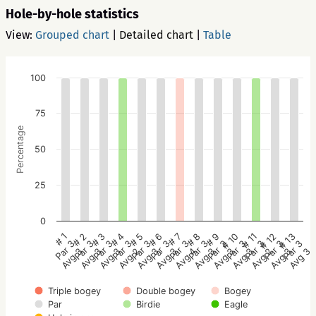
Hole-by-hole statistics
View:
Grouped chart
|
Detailed chart
|
Table
100
75
Percentage
50
25
0
# 7
# 8
# 9
# 10
# 11
# 12
# 13
# 1
# 2
# 3
# 4
# 5
# 6
Par 3
Par 3
Par 3
Par 3
Par 3
Par 3
Par 3
Par 3
Par 3
Par 3
Par 3
Par 3
Par 3
Avg 4
Avg 3
Avg 3
Avg 3
Avg 2
Avg 3
Avg 3
Avg 3
Avg 3
Avg 3
Avg 2
Avg 3
Avg 3
Triple bogey
Double bogey
Bogey
Par
Birdie
Eagle