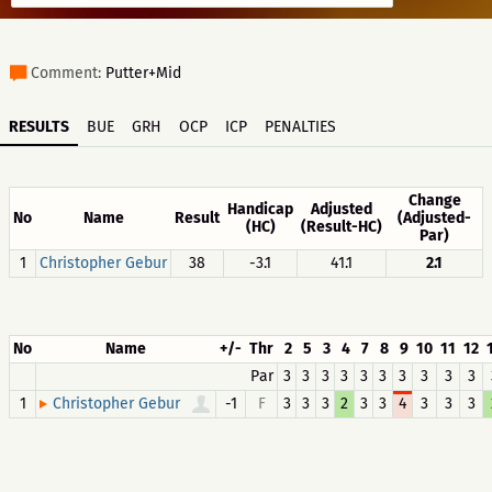
Comment:
Putter+Mid
RESULTS
BUE
GRH
OCP
ICP
PENALTIES
Change
Handicap
Adjusted
No
Name
Result
(Adjusted-
(HC)
(Result-HC)
Par)
1
Christopher Gebur
38
-3.1
41.1
2.1
No
Name
+/-
Thr
2
5
3
4
7
8
9
10
11
12
Par
3
3
3
3
3
3
3
3
3
3
1
-1
F
3
3
3
2
3
3
4
3
3
3
Christopher Gebur