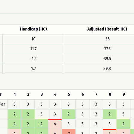
Handicap (HC)
Adjusted (Result-HC)
10
36
11.7
37.3
-1.5
39.5
1.2
39.8
r
1
2
3
4
5
6
7
8
9
Par
3
3
3
3
3
3
3
3
3
2
2
3
3
2
3
3
2
3
2
2
2
4
3
3
3
3
2
4
2
2
4
7
3
3
4
4