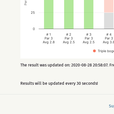
25
0
# 1
# 2
# 3
# 4
Par 3
Par 3
Par 3
Par 3
Avg 2.8
Avg 2.5
Avg 2.5
Avg 3.
Triple bog
The result was updated on: 2020-08-28 20:58:07. Fr
Results will be updated every 30 seconds!
Su