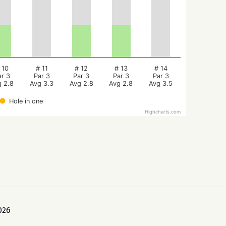
 10
# 11
# 12
# 13
# 14
ar 3
Par 3
Par 3
Par 3
Par 3
g 2.8
Avg 3.3
Avg 2.8
Avg 2.8
Avg 3.5
Hole in one
Highcharts.com
026