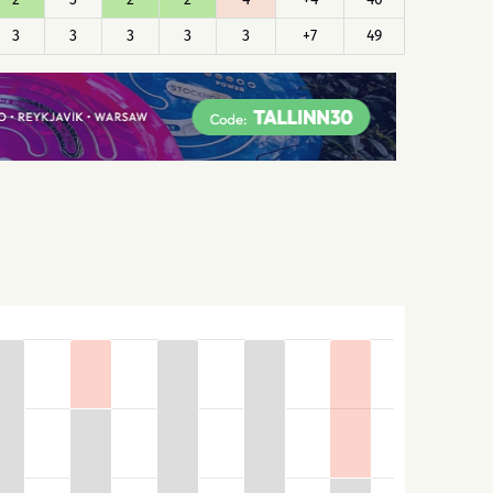
3
3
3
3
3
+7
49