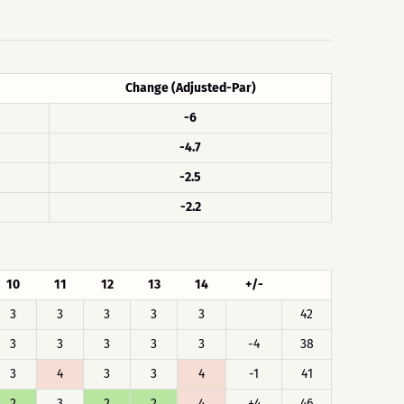
Change (Adjusted-Par)
-6
-4.7
-2.5
-2.2
10
11
12
13
14
+/-
3
3
3
3
3
42
3
3
3
3
3
-4
38
3
4
3
3
4
-1
41
2
3
2
2
4
+4
46