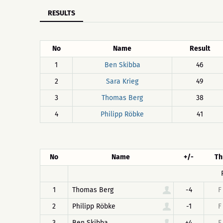
RESULTS
No
Name
Result
1
Ben Skibba
46
2
Sara Krieg
49
3
Thomas Berg
38
4
Philipp Röbke
41
No
Name
+/-
Th
1
Thomas Berg
-4
F
2
Philipp Röbke
-1
F
3
Ben Skibba
+4
F