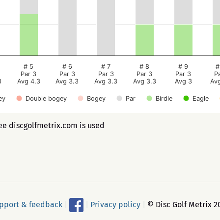
# 5
# 6
# 7
# 8
# 9
#
Par 3
Par 3
Par 3
Par 3
Par 3
P
8
Avg 4.3
Avg 3.3
Avg 3.3
Avg 3.3
Avg 3
Av
ey
Double bogey
Bogey
Par
Birdie
Eagle
ee discgolfmetrix.com is used
pport & feedback
|
|
Privacy policy
|
© Disc Golf Metrix 2