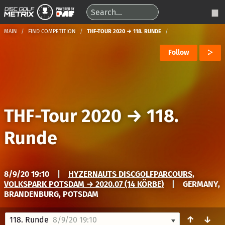
MAIN
FIND COMPETITION
THF-TOUR 2020 → 118. RUNDE
Follow
THF-Tour 2020
→
118.
Runde
8/9/20 19:10
|
HYZERNAUTS DISCGOLFPARCOURS,
VOLKSPARK POTSDAM → 2020.07 (14 KÖRBE)
|
GERMANY,
BRANDENBURG, POTSDAM
↑
↓
118. Runde
8/9/20 19:10