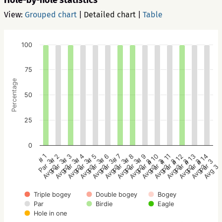
Hole-by-hole statistics
View:
Grouped chart
|
Detailed chart
|
Table
100
75
Percentage
50
25
0
# 1
# 2
# 3
# 4
# 5
# 6
# 7
# 8
# 9
# 10
# 11
# 12
# 13
# 14
Par 3
Par 3
Par 3
Par 3
Par 3
Par 3
Par 3
Par 3
Par 3
Par 3
Par 3
Par 3
Par 3
Par 3
Avg 2
Avg 3
Avg 2
Avg 3
Avg 3
Avg 3
Avg 2
Avg 2
Avg 3
Avg 3
Avg 3
Avg 2
Avg 3
Avg 3
Triple bogey
Double bogey
Bogey
Par
Birdie
Eagle
Hole in one