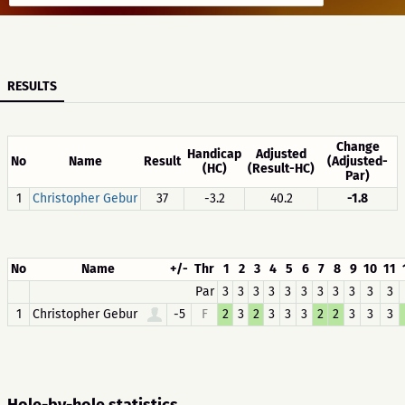
RESULTS
Change
Handicap
Adjusted
No
Name
Result
(Adjusted-
(HC)
(Result-HC)
Par)
1
Christopher Gebur
37
-3.2
40.2
-1.8
No
Name
+/-
Thr
1
2
3
4
5
6
7
8
9
10
11
Par
3
3
3
3
3
3
3
3
3
3
3
1
Christopher Gebur
-5
F
2
3
2
3
3
3
2
2
3
3
3