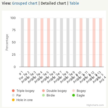
View:
Grouped chart
|
Detailed chart
|
Table
100
75
Percentage
50
25
0
# 7
# 8
# 9
# 10
# 11
# 12
# 13
# 1
# 2
# 3
# 4
# 5
# 6
Par 3
Par 3
Par 3
Par 3
Par 3
Par 3
Par 3
Par 3
Par 3
Par 3
Par 3
Par 3
Par 3
Avg 3
Avg 3
Avg 3
Avg 4
Avg 3
Avg 4
Avg 4
Avg 3
Avg 4
Avg 3
Avg 4
Avg 4
Avg 3
Triple bogey
Double bogey
Bogey
Par
Birdie
Eagle
Hole in one
Highcharts.com