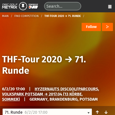
MAIN
FIND COMPETITION
THF-TOUR 2020 → 71. RUNDE
Follow
THF-Tour 2020
→
71.
Runde
6/2/20 17:00
|
HYZERNAUTS DISCGOLFPARCOURS,
VOLKSPARK POTSDAM → 2017.04 (13 KÖRBE,
SOMMER)
|
GERMANY, BRANDENBURG, POTSDAM
↑
↓
71. Runde
6/2/20 17:00