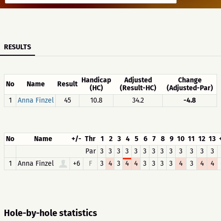
RESULTS
Handicap
Adjusted
Change
No
Name
Result
(HC)
(Result-HC)
(Adjusted-Par)
1
Anna Finzel
45
10.8
34.2
-4.8
No
Name
+/-
Thr
1
2
3
4
5
6
7
8
9
10
11
12
13
Par
3
3
3
3
3
3
3
3
3
3
3
3
3
1
Anna Finzel
+6
F
3
4
3
4
4
3
3
3
3
4
3
4
4
Hole-by-hole statistics