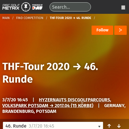
MAIN
FIND COMPETITION
THF-TOUR 2020 → 46. RUNDE
Follow
THF-Tour 2020
→
46.
Runde
3/7/20 16:45
|
HYZERNAUTS DISCGOLFPARCOURS,
VOLKSPARK POTSDAM → 2017.04 (15 KÖRBE)
|
GERMANY,
BRANDENBURG, POTSDAM
↑
↓
46. Runde
3/7/20 16:45