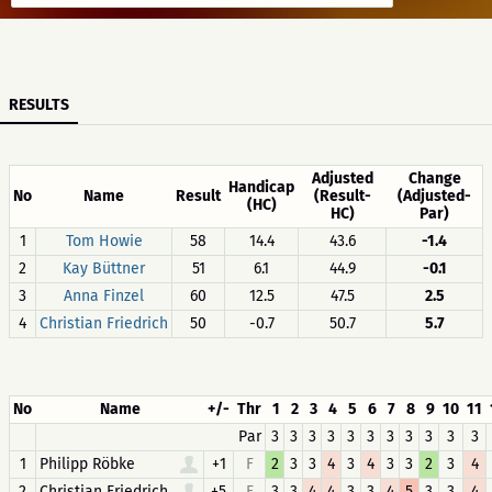
RESULTS
Adjusted
Change
Handicap
No
Name
Result
(Result-
(Adjusted-
(HC)
HC)
Par)
1
Tom Howie
58
14.4
43.6
-1.4
2
Kay Büttner
51
6.1
44.9
-0.1
3
Anna Finzel
60
12.5
47.5
2.5
4
Christian Friedrich
50
-0.7
50.7
5.7
No
Name
+/-
Thr
1
2
3
4
5
6
7
8
9
10
11
Par
3
3
3
3
3
3
3
3
3
3
3
1
Philipp Röbke
+1
F
2
3
3
4
3
4
3
3
2
3
4
2
Christian Friedrich
+5
F
3
3
4
4
3
3
4
5
3
3
4