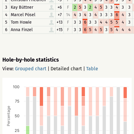
3
Kay Büttner
+6
F
2
5
3
2
4
5
3
3
4
3
3
4
Marcel Pösel
+7
14
4
3
4
3
4
3
3
3
6
4
3
5
Tom Howie
+13
F
3
3
6
3
3
4
4
5
5
4
3
6
Anna Finzel
+15
F
3
3
6
5
4
5
3
5
4
4
4
Hole-by-hole statistics
View:
Grouped chart
|
Detailed chart
|
Table
100
75
Percentage
50
25