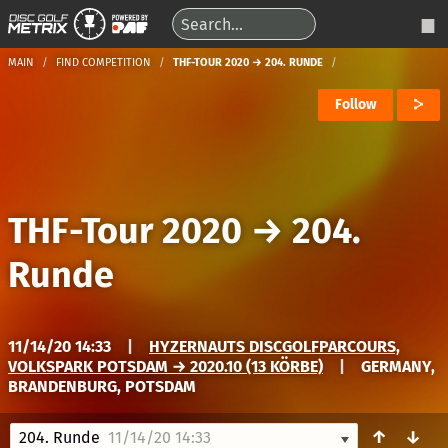
MAIN
FIND COMPETITION
THF-TOUR 2020 → 204. RUNDE
Follow
THF-Tour 2020
→
204.
Runde
11/14/20 14:33
|
HYZERNAUTS DISCGOLFPARCOURS,
VOLKSPARK POTSDAM → 2020.10 (13 KÖRBE)
|
GERMANY,
BRANDENBURG, POTSDAM
↑
↓
204. Runde
11/14/20 14:33