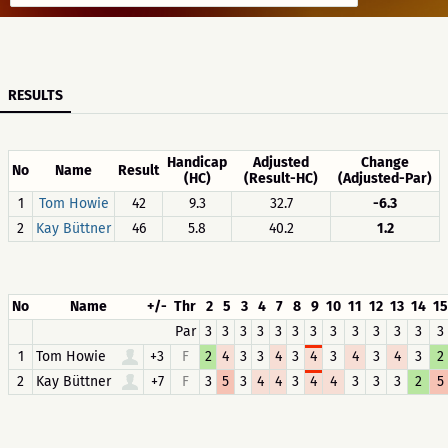
RESULTS
Handicap
Adjusted
Change
No
Name
Result
(HC)
(Result-HC)
(Adjusted-Par)
1
Tom Howie
42
9.3
32.7
-6.3
2
Kay Büttner
46
5.8
40.2
1.2
No
Name
+/-
Thr
2
5
3
4
7
8
9
10
11
12
13
14
15
Par
3
3
3
3
3
3
3
3
3
3
3
3
3
1
Tom Howie
+3
F
2
4
3
3
4
3
4
3
4
3
4
3
2
2
Kay Büttner
+7
F
3
5
3
4
4
3
4
4
3
3
3
2
5