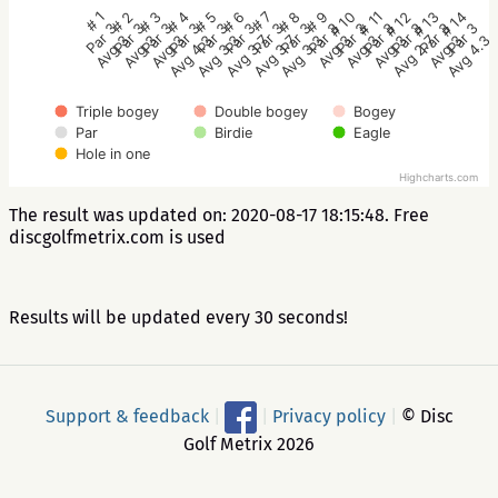
# 1
# 2
# 3
# 4
# 5
# 6
# 7
# 8
# 9
# 10
# 11
# 12
# 13
# 14
Par 3
Par 3
Par 3
Par 3
Par 3
Par 3
Par 3
Par 3
Par 3
Par 3
Par 3
Par 3
Par 3
Par 3
Avg 3
Avg 3
Avg 3
Avg 4.3
Avg 3.3
Avg 3.7
Avg 3.7
Avg 3.3
Avg 3
Avg 3
Avg 3
Avg 2.7
Avg 3
Avg 4.3
Triple bogey
Double bogey
Bogey
Par
Birdie
Eagle
Hole in one
Highcharts.com
The result was updated on: 2020-08-17 18:15:48. Free
discgolfmetrix.com is used
Results will be updated every 30 seconds!
Support & feedback
|
|
Privacy policy
|
© Disc
Golf Metrix 2026