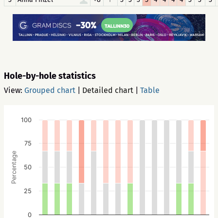
Hole-by-hole statistics
View:
Grouped chart
|
Detailed chart
|
Table
100
75
Percentage
50
25
0