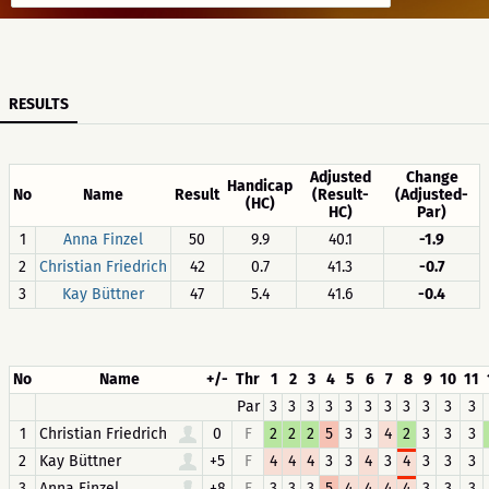
RESULTS
Adjusted
Change
Handicap
No
Name
Result
(Result-
(Adjusted-
(HC)
HC)
Par)
1
Anna Finzel
50
9.9
40.1
-1.9
2
Christian Friedrich
42
0.7
41.3
-0.7
3
Kay Büttner
47
5.4
41.6
-0.4
No
Name
+/-
Thr
1
2
3
4
5
6
7
8
9
10
11
Par
3
3
3
3
3
3
3
3
3
3
3
1
Christian Friedrich
0
F
2
2
2
5
3
3
4
2
3
3
3
2
Kay Büttner
+5
F
4
4
4
3
3
4
3
4
3
3
3
3
Anna Finzel
+8
F
3
3
3
5
4
4
4
4
3
3
3