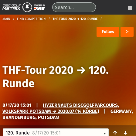
MAIN
FIND COMPETITION
THF-TOUR 2020 → 120. RUNDE
Follow
THF-Tour 2020
→
120.
Runde
8/17/20 15:01
|
HYZERNAUTS DISCGOLFPARCOURS,
VOLKSPARK POTSDAM → 2020.07 (14 KÖRBE)
|
GERMANY,
BRANDENBURG, POTSDAM
↑
↓
120. Runde
8/17/20 15:01