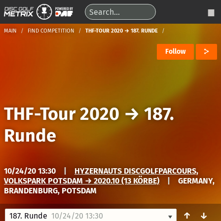
MAIN
FIND COMPETITION
THF-TOUR 2020 → 187. RUNDE
Follow
THF-Tour 2020
→
187.
Runde
10/24/20 13:30
|
HYZERNAUTS DISCGOLFPARCOURS,
VOLKSPARK POTSDAM → 2020.10 (13 KÖRBE)
|
GERMANY,
BRANDENBURG, POTSDAM
↑
↓
187. Runde
10/24/20 13:30