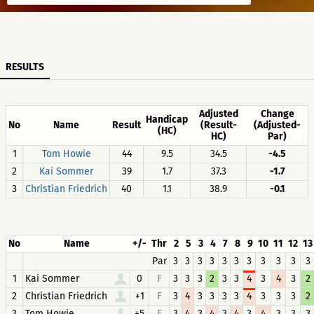
RESULTS
Adjusted
Change
Handicap
No
Name
Result
(Result-
(Adjusted-
(HC)
HC)
Par)
1
Tom Howie
44
9.5
34.5
-4.5
2
Kai Sommer
39
1.7
37.3
-1.7
3
Christian Friedrich
40
1.1
38.9
-0.1
No
Name
+/-
Thr
2
5
3
4
7
8
9
10
11
12
13
Par
3
3
3
3
3
3
3
3
3
3
3
1
Kai Sommer
0
F
3
3
3
2
3
3
4
3
4
3
2
2
Christian Friedrich
+1
F
3
4
3
3
3
3
4
3
3
3
2
3
Tom Howie
+5
F
3
4
3
4
3
4
3
4
3
3
3