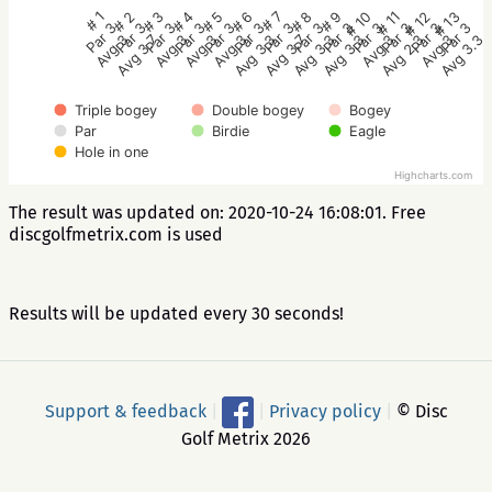
# 7
# 8
# 9
# 10
# 11
# 12
# 13
# 1
# 2
# 3
# 4
# 5
# 6
Par 3
Par 3
Par 3
Par 3
Par 3
Par 3
Par 3
Par 3
Par 3
Par 3
Par 3
Par 3
Par 3
Avg 3.7
Avg 3.3
Avg 3.3
Avg 3
Avg 2.3
Avg 3
Avg 3.3
Avg 3
Avg 3.7
Avg 3
Avg 3
Avg 3
Avg 3.3
Triple bogey
Double bogey
Bogey
Par
Birdie
Eagle
Hole in one
Highcharts.com
The result was updated on: 2020-10-24 16:08:01. Free
discgolfmetrix.com is used
Results will be updated every 30 seconds!
Support & feedback
|
|
Privacy policy
|
© Disc
Golf Metrix 2026