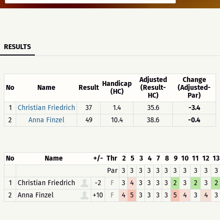
RESULTS
Adjusted
Change
Handicap
No
Name
Result
(Result-
(Adjusted-
(HC)
HC)
Par)
1
Christian Friedrich
37
1.4
35.6
-3.4
2
Anna Finzel
49
10.4
38.6
-0.4
No
Name
+/-
Thr
2
5
3
4
7
8
9
10
11
12
13
Par
3
3
3
3
3
3
3
3
3
3
3
1
Christian Friedrich
-2
F
3
4
3
3
3
3
2
3
2
3
2
2
Anna Finzel
+10
F
4
5
3
3
3
3
5
4
3
4
3