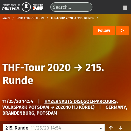
MAIN
FIND COMPETITION
THF-TOUR 2020 → 215. RUNDE
Follow
THF-Tour 2020
→
215.
Runde
11/25/20 14:54
|
HYZERNAUTS DISCGOLFPARCOURS,
VOLKSPARK POTSDAM → 2020.10 (13 KÖRBE)
|
GERMANY,
BRANDENBURG, POTSDAM
↑
↓
215. Runde
11/25/20 14:54