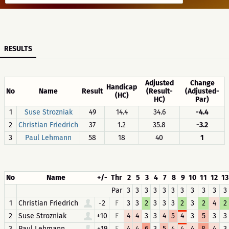
RESULTS
Adjusted
Change
Handicap
No
Name
Result
(Result-
(Adjusted-
(HC)
HC)
Par)
1
Suse Strozniak
49
14.4
34.6
-4.4
2
Christian Friedrich
37
1.2
35.8
-3.2
3
Paul Lehmann
58
18
40
1
No
Name
+/-
Thr
2
5
3
4
7
8
9
10
11
12
13
Par
3
3
3
3
3
3
3
3
3
3
3
1
Christian Friedrich
-2
F
3
3
2
3
3
3
2
3
2
4
2
2
Suse Strozniak
+10
F
4
4
3
3
4
5
4
3
5
3
3
3
Paul Lehmann
+19
F
4
4
6
3
5
4
4
4
8
4
3