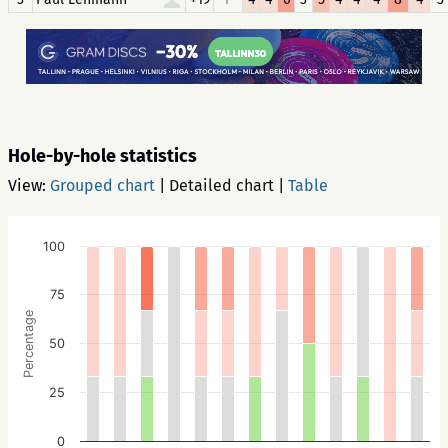
Hole-by-hole statistics
View:
Grouped chart
|
Detailed chart
|
Table
100
75
Percentage
50
25
0