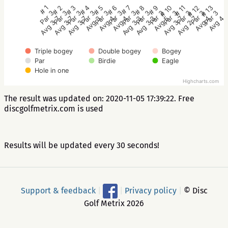
# 7
# 8
# 9
# 10
# 11
# 12
# 13
# 1
# 2
# 3
# 4
# 5
# 6
Par 3
Par 3
Par 3
Par 3
Par 3
Par 3
Par 3
Par 3
Par 3
Par 3
Par 3
Par 3
Par 3
Avg 3.3
Avg 3.3
Avg 5
Avg 3.7
Avg 2.7
Avg 4
Avg 4
Avg 3.7
Avg 3.7
Avg 3.7
Avg 3
Avg 4
Avg 4
Triple bogey
Double bogey
Bogey
Par
Birdie
Eagle
Hole in one
Highcharts.com
The result was updated on: 2020-11-05 17:39:22. Free
discgolfmetrix.com is used
Results will be updated every 30 seconds!
Support & feedback
|
|
Privacy policy
|
© Disc
Golf Metrix 2026