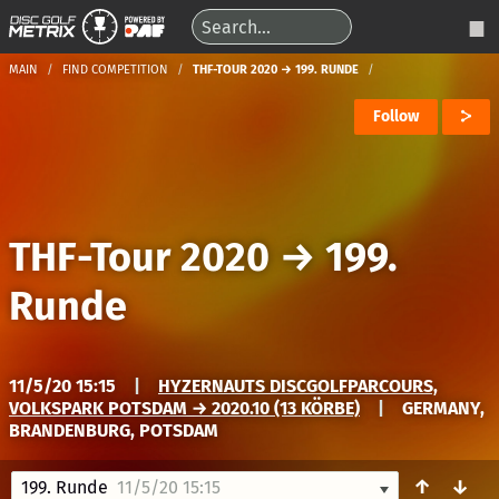
MAIN
FIND COMPETITION
THF-TOUR 2020 → 199. RUNDE
Follow
THF-Tour 2020
→
199.
Runde
11/5/20 15:15
|
HYZERNAUTS DISCGOLFPARCOURS,
VOLKSPARK POTSDAM → 2020.10 (13 KÖRBE)
|
GERMANY,
BRANDENBURG, POTSDAM
↑
↓
199. Runde
11/5/20 15:15