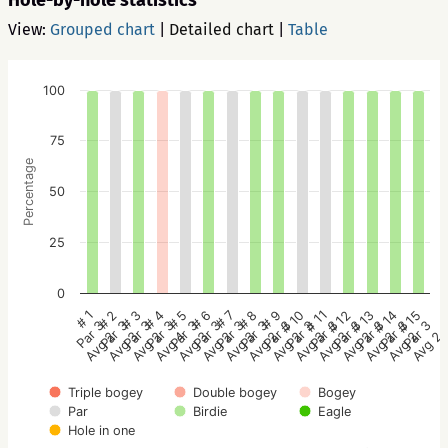
Hole-by-hole statistics
View:
Grouped chart
|
Detailed chart
|
Table
100
75
Percentage
50
25
0
# 2
# 5
# 8
# 11
# 14
# 3
# 6
# 9
# 12
# 15
# 1
# 4
# 7
# 10
# 13
Par 3
Par 3
Par 3
Par 3
Par 3
Par 3
Par 3
Par 3
Par 3
Par 3
Par 3
Par 3
Par 3
Par 3
Par 3
Avg 3
Avg 3
Avg 2
Avg 3
Avg 2
Avg 2
Avg 2
Avg 2
Avg 2
Avg 2
Avg 2
Avg 4
Avg 3
Avg 3
Avg 2
Triple bogey
Double bogey
Bogey
Par
Birdie
Eagle
Hole in one