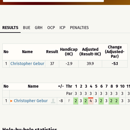
RESULTS
BUE
GRH
OCP
ICP
PENALTIES
Change
Handicap
Adjusted
No
Name
Result
(Adjusted-
(HC)
(Result-HC)
Par)
1
Christopher Gebur
37
-2.9
39.9
-5.1
No
Name
+/-
Thr
1
2
3
4
5
6
7
8
9
10
1
Par
3
3
3
3
3
3
3
3
3
3
3
1
-8
F
2
3
2
4
3
2
3
2
2
3
3
Christopher Gebur