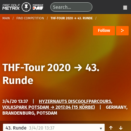
MAIN
FIND COMPETITION
THF-TOUR 2020 → 43. RUNDE
Follow
THF-Tour 2020
→
43.
Runde
3/4/20 13:37
|
HYZERNAUTS DISCGOLFPARCOURS,
VOLKSPARK POTSDAM → 2017.04 (15 KÖRBE)
|
GERMANY,
BRANDENBURG, POTSDAM
↑
↓
43. Runde
3/4/20 13:37