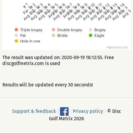
# 1
# 2
# 3
# 4
# 5
# 6
# 7
# 8
# 9
# 10
# 11
# 12
# 13
# 14
Par 3
Par 3
Par 3
Par 3
Par 3
Par 3
Par 3
Par 3
Par 3
Par 3
Par 3
Par 3
Par 3
Par 3
Avg 2.7
Avg 3.3
Avg 2.7
Avg 3
Avg 2.7
Avg 3
Avg 2.3
Avg 3.7
Avg 2.7
Avg 2.7
Avg 2.7
Avg 2.3
Avg 2.3
Avg 3
Triple bogey
Double bogey
Bogey
Par
Birdie
Eagle
Hole in one
Highcharts.com
The result was updated on: 2020-09-19 18:12:55. Free
discgolfmetrix.com is used
Results will be updated every 30 seconds!
Support & feedback
|
|
Privacy policy
|
© Disc
Golf Metrix 2026