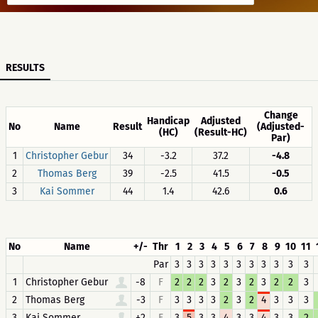
RESULTS
Change
Handicap
Adjusted
No
Name
Result
(Adjusted-
(HC)
(Result-HC)
Par)
1
Christopher Gebur
34
-3.2
37.2
-4.8
2
Thomas Berg
39
-2.5
41.5
-0.5
3
Kai Sommer
44
1.4
42.6
0.6
No
Name
+/-
Thr
1
2
3
4
5
6
7
8
9
10
11
Par
3
3
3
3
3
3
3
3
3
3
3
1
Christopher Gebur
-8
F
2
2
2
3
2
3
2
3
2
2
3
2
Thomas Berg
-3
F
3
3
3
3
2
3
2
4
3
3
3
3
Kai Sommer
+2
F
3
5
3
3
4
3
3
4
3
3
2