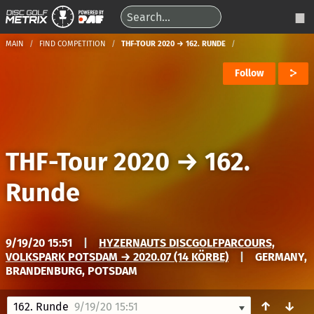
MAIN
FIND COMPETITION
THF-TOUR 2020 → 162. RUNDE
Follow
THF-Tour 2020
→
162.
Runde
9/19/20 15:51
|
HYZERNAUTS DISCGOLFPARCOURS,
VOLKSPARK POTSDAM → 2020.07 (14 KÖRBE)
|
GERMANY,
BRANDENBURG, POTSDAM
↑
↓
162. Runde
9/19/20 15:51