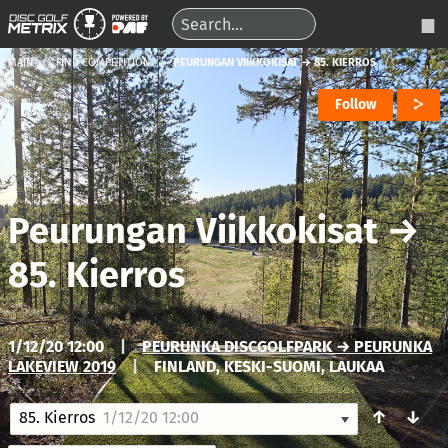
MAIN
FIND COMPETITION
PEURUNGAN VIIKKOKISAT → 85. KIERROS
Follow
Peurungan Viikkokisat
→
85. Kierros
1/12/20 12:00
|
PEURUNKA DISCGOLFPARK → PEURUNKA
LAKEVIEW 2019
|
FINLAND, KESKI-SUOMI, LAUKAA
↑
↓
85. Kierros
1/12/20 12:00