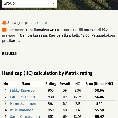
Show groups:
click here
Comment:
Kilpailumaksu 4€ (kulttuuri- tai liikuntaseteli käy
maksuun) Nemon kassaan. Kierros alkaa kello 12:00. Pelaajakokous
puttikorilla.
RESULTS
Handicap (HC) calculation by Metrix rating
No
Name
Rating
Result
HC
Sum (Result-HC)
1
Mikko Kanervo
905
59
8.36
50.64
2
Pauli Pottonen
830
69
14.96
54.04
3
Henri Salminen
967
57
2.9
54.1
4
wille mäkinen
859
68
12.41
55.59
5
Sami Kämäräinen
852
69
13.03
55.97