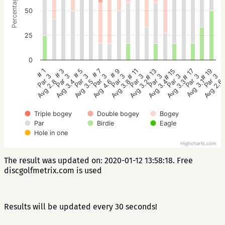
Percentage
50
25
0
# 9
# 7
# 5
# 3
# 1
# 19
# 17
# 15
# 13
# 11
Par 3
Par 3
Par 3
Par 3
Par 3
Par 3
Par 3
Par 3
Par 3
Par 3
Avg 3.8
Avg 4.6
Avg 3.5
Avg 3.4
Avg 2.8
Avg 2.6
Avg 3.1
Avg 3.3
Avg 3.4
Avg 3.2
Triple bogey
Double bogey
Bogey
Par
Birdie
Eagle
Hole in one
Highcharts.com
The result was updated on: 2020-01-12 13:58:18. Free
discgolfmetrix.com is used
Results will be updated every 30 seconds!