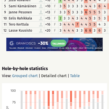
5
Jussi Kovanen
+10
F
2
4
4
4
3
3
6
4
4
4
3
5
Sami Kämäräinen
+10
F
3
5
3
3
3
3
4
4
3
6
4
9
Janne Pesonen
+13
F
3
3
5
3
3
3
6
5
5
5
3
10
Eelis Rahikkala
+15
F
2
3
3
4
3
4
4
5
3
5
3
11
Tero Kerttula
+16
F
3
4
4
4
7
4
4
5
5
4
3
12
Lasse Kuusisto
+20
F
3
4
4
4
3
3
6
6
3
6
3
Hole-by-hole statistics
View:
Grouped chart
|
Detailed chart
|
Table
100
75