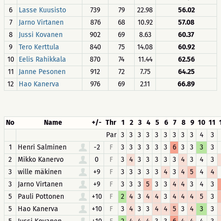
6
Lasse Kuusisto
739
79
22.98
56.02
7
Jarno Virtanen
876
68
10.92
57.08
8
Jussi Kovanen
902
69
8.63
60.37
9
Tero Kerttula
840
75
14.08
60.92
10
Eelis Rahikkala
870
74
11.44
62.56
11
Janne Pesonen
912
72
7.75
64.25
12
Hao Kanerva
976
69
2.11
66.89
No
Name
+/-
Thr
1
2
3
4
5
6
7
8
9
10
11
Par
3
3
3
3
3
3
3
3
3
4
3
1
Henri Salminen
-2
F
3
3
3
3
3
3
6
3
3
3
3
2
Mikko Kanervo
0
F
3
4
3
3
3
3
3
4
3
4
3
3
wille mäkinen
+9
F
3
3
3
3
3
4
3
4
5
4
4
3
Jarno Virtanen
+9
F
3
3
3
5
3
3
4
4
3
4
3
5
Pauli Pottonen
+10
F
2
4
3
4
4
3
4
4
4
5
3
5
Hao Kanerva
+10
F
3
4
3
3
4
4
5
3
4
3
3