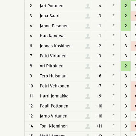
2
Jari Puranen
-4
F
2
3
Jooa Saari
-3
F
2
4
Janne Pesonen
-1
F
2
4
Hao Kanerva
-1
F
3
6
Joonas Koskinen
+2
F
3
7
Petri Virtanen
+3
F
3
8
Ari Piiroinen
+4
F
2
9
Tero Huisman
+6
F
3
10
Petri Vehkonen
+7
F
3
11
Harri Jormakka
+9
F
3
12
Pauli Pottonen
+10
F
3
12
Jarno Virtanen
+10
F
3
14
Toni Nieminen
+11
F
3