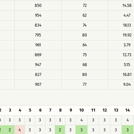
850
72
14.58
954
62
4.47
834
74
16.13
795
80
19.92
961
64
3.79
869
75
12.73
947
68
5.15
827
80
16.81
907
77
9.04
2
3
4
5
6
7
8
9
10
11
12
13
14
3
3
3
3
3
3
3
3
4
3
3
3
4
2
2
4
3
3
3
2
3
3
3
3
3
3