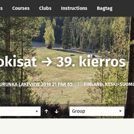
cs
Courses
Clubs
Instructions
Bagtag
okisat
→
39. kierros
RUNKA LAKEVIEW 2018 21 PAR 65
|
FINLAND, KESKI-SUOMI
↑
↓