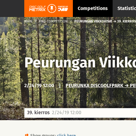
Competitions
Statisti
MAIN
FIND COMPETITION
PEURUNGAN VIIKKOKISAT → 39. KIERROS
Peurungan Viikk
2/24/19 12:00
|
PEURUNKA DISCGOLFPARK → PEU
39. kierros
2/24/19 12:00
Show groups:
click here