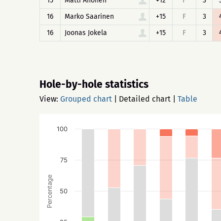
15
Matti Ahonen
+12
F
3
16
Marko Saarinen
+15
F
3
16
Joonas Jokela
+15
F
3
Hole-by-hole statistics
View:
Grouped chart
|
Detailed chart
|
Table
100
75
Percentage
50