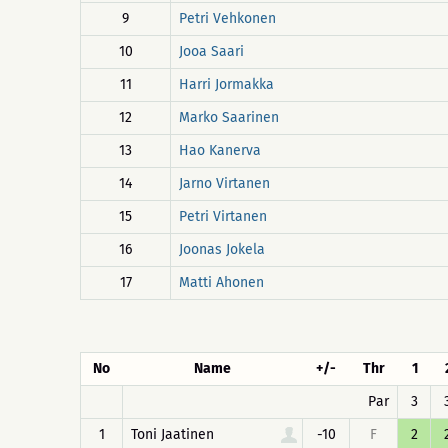
9
Petri Vehkonen
10
Jooa Saari
11
Harri Jormakka
12
Marko Saarinen
13
Hao Kanerva
14
Jarno Virtanen
15
Petri Virtanen
16
Joonas Jokela
17
Matti Ahonen
No
Name
+/-
Thr
1
Par
3
1
Toni Jaatinen
-10
F
2