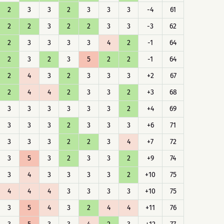
2
3
3
2
3
3
3
-4
61
2
2
3
2
2
3
3
-3
62
2
3
3
3
3
4
2
-1
64
2
3
2
3
5
2
2
-1
64
2
4
3
2
3
3
3
+2
67
2
4
4
2
3
3
2
+3
68
3
3
3
3
3
3
2
+4
69
3
3
3
2
3
3
3
+6
71
3
3
3
2
2
3
4
+7
72
3
5
3
2
3
3
2
+9
74
3
4
3
3
3
3
2
+10
75
4
4
4
3
3
3
3
+10
75
3
5
4
3
2
4
4
+11
76