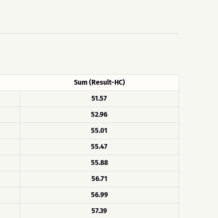
Sum (Result-HC)
51.57
52.96
55.01
55.47
55.88
56.71
56.99
57.39