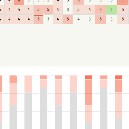
3
4
6
3
3
3
4
3
6
3
3
3
7
4
4
4
4
5
5
4
3
5
4
5
2
5
4
4
4
4
5
3
4
5
4
3
5
3
5