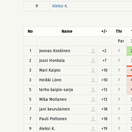
9
Aleksi K.
No
Name
+/-
Thr
Par
1
Joonas Koskinen
+2
F
2
Jussi Honkala
+7
F
3
Mari Kaipio
+10
F
3
Heikki Lönn
+10
F
5
terho kaipio-sarja
+13
F
5
Mika Moilanen
+13
F
7
jani keurulainen
+18
F
7
Pauli Pottonen
+18
F
9
Aleksi K.
+19
F