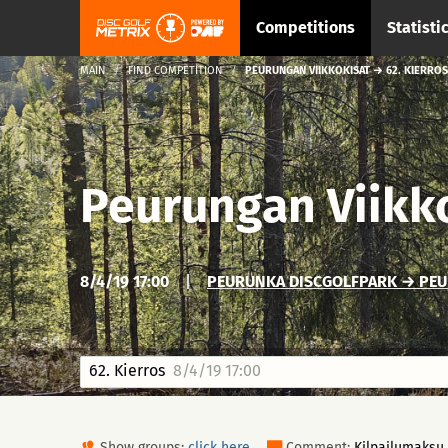
Competitions
Statisti
MAIN
FIND COMPETITION
PEURUNGAN VIIKKOKISAT → 62. KIERROS
Peurungan Viikk
8/4/19 17:00
|
PEURUNKA DISCGOLFPARK → PEU
62. Kierros
8/4/19 17:00
Show groups:
click here
Comment:
Kilpailumaksu 