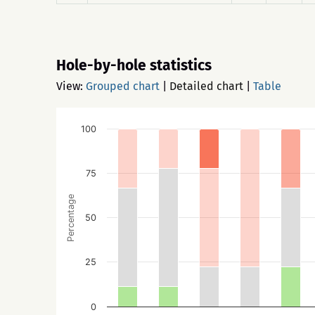
Hole-by-hole statistics
View:
Grouped chart
|
Detailed chart
|
Table
100
75
Percentage
50
25
0