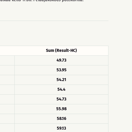
Sum (Result-HC)
49.73
53.95
54.21
54.4
54.73
55.98
58.16
59.13