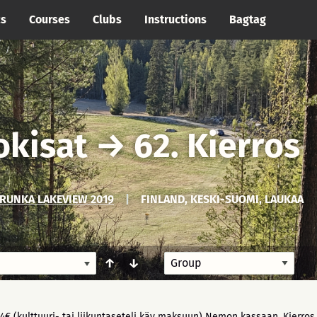
cs
Courses
Clubs
Instructions
Bagtag
okisat
→
62. Kierros
RUNKA LAKEVIEW 2019
|
FINLAND, KESKI-SUOMI, LAUKAA
↑
↓
4€ (kulttuuri- tai liikuntaseteli käy maksuun) Nemon kassaan. Kierros a