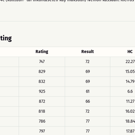
ating
Rating
Result
HC
747
72
22.27
829
69
15.05
832
69
14.79
925
61
6.6
872
66
11.27
818
72
16.02
786
77
18.84
797
77
17.87