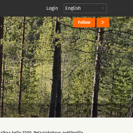
Login
Follow
lkaa kello 17:00. Pelaajakokous puttikorilla.