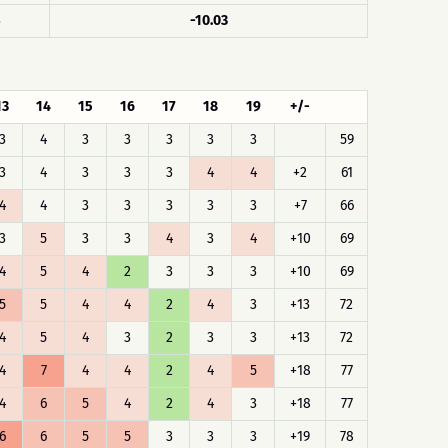
3
-10.03
13
14
15
16
17
18
19
+/-
3
4
3
3
3
3
3
59
3
4
3
3
3
4
4
+2
61
4
4
3
3
3
3
3
+7
66
3
5
3
3
4
3
4
+10
69
4
5
4
2
3
3
3
+10
69
5
5
4
4
2
4
3
+13
72
4
5
4
3
2
3
3
+13
72
4
7
4
4
2
4
5
+18
77
4
6
5
4
2
4
3
+18
77
6
6
5
5
3
3
3
+19
78