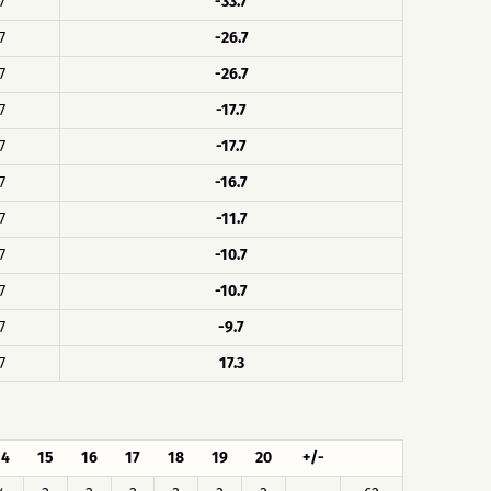
7
-33.7
7
-26.7
7
-26.7
7
-17.7
7
-17.7
7
-16.7
7
-11.7
7
-10.7
7
-10.7
7
-9.7
7
17.3
14
15
16
17
18
19
20
+/-