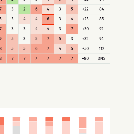
7
3
2
6
4
3
5
+22
84
5
3
4
4
6
3
4
+23
85
7
3
3
4
4
3
7
+30
92
9
5
3
5
7
5
3
+32
94
8
5
5
6
7
4
5
+50
112
8
7
7
7
7
7
7
+80
DNS