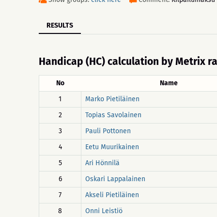
RESULTS
Handicap (HC) calculation by Metrix r
No
Name
1
Marko Pietiläinen
2
Topias Savolainen
3
Pauli Pottonen
4
Eetu Muurikainen
5
Ari Hönnilä
6
Oskari Lappalainen
7
Akseli Pietiläinen
8
Onni Leistiö