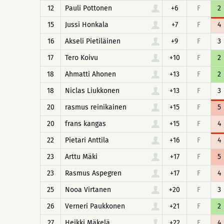
12
Pauli Pottonen
+6
F
2
15
Jussi Honkala
+7
F
4
16
Akseli Pietiläinen
+9
F
3
17
Tero Koivu
+10
F
2
18
Ahmatti Ahonen
+13
F
2
18
Niclas Liukkonen
+13
F
3
20
rasmus reinikainen
+15
F
5
20
frans kangas
+15
F
4
22
Pietari Anttila
+16
F
4
23
Arttu Mäki
+17
F
5
23
Rasmus Aspegren
+17
F
4
25
Nooa Virtanen
+20
F
3
26
Verneri Paukkonen
+21
F
2
27
Heikki Mäkelä
+22
F
4