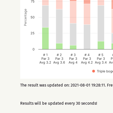
75
Percentage
50
25
0
# 1
# 2
# 3
# 4
# 5
Par 3
Par 3
Par 3
Par 3
Par 3
P
Avg 3.2
Avg 3.6
Avg 4
Avg 4.2
Avg 3.4
Av
Triple bog
The result was updated on: 2021-08-01 19:28:11. Fr
Results will be updated every 30 seconds!