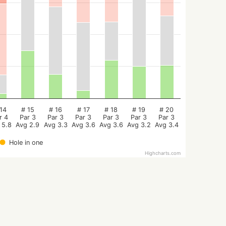
14
# 15
# 16
# 17
# 18
# 19
# 20
r 4
Par 3
Par 3
Par 3
Par 3
Par 3
Par 3
 5.8
Avg 2.9
Avg 3.3
Avg 3.6
Avg 3.6
Avg 3.2
Avg 3.4
Hole in one
Highcharts.com