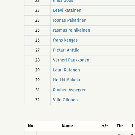
22
linus Göös
23
Leevi katainen
23
Joonas Pakarinen
25
rasmus reinikainen
25
frans kangas
27
Pietari Anttila
28
Verneri Paukkonen
29
Lauri Rutanen
29
Heikki Mäkelä
31
Ruuben Aspegren
32
Ville Ollonen
No
Name
+/-
Thr
1