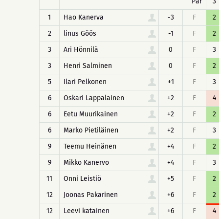
Par
3
1
Hao Kanerva
-3
F
2
2
linus Göös
-1
F
2
3
Ari Hönnilä
0
F
3
3
Henri Salminen
0
F
2
5
Ilari Pelkonen
+1
F
3
6
Oskari Lappalainen
+2
F
4
6
Eetu Muurikainen
+2
F
2
6
Marko Pietiläinen
+2
F
3
9
Teemu Heinänen
+4
F
2
9
Mikko Kanervo
+4
F
3
11
Onni Leistiö
+5
F
2
12
Joonas Pakarinen
+6
F
2
12
Leevi katainen
+6
F
4