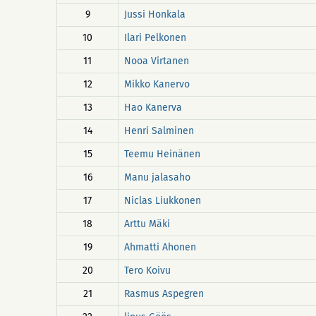
9
Jussi Honkala
10
Ilari Pelkonen
11
Nooa Virtanen
12
Mikko Kanervo
13
Hao Kanerva
14
Henri Salminen
15
Teemu Heinänen
16
Manu jalasaho
17
Niclas Liukkonen
18
Arttu Mäki
19
Ahmatti Ahonen
20
Tero Koivu
21
Rasmus Aspegren