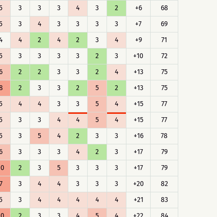
5
3
3
3
4
3
2
+6
68
5
3
4
3
3
3
3
+7
69
4
4
2
4
2
3
4
+9
71
5
3
3
3
3
2
3
+10
72
6
2
2
3
3
2
4
+13
75
8
2
3
3
2
5
2
+13
75
5
4
4
3
3
5
4
+15
77
5
3
3
4
4
5
4
+15
77
5
3
5
4
2
3
3
+16
78
6
3
3
3
4
2
3
+17
79
10
2
3
5
3
3
3
+17
79
7
3
4
4
3
3
3
+20
82
5
3
4
4
4
4
4
+21
83
10
2
3
3
4
5
4
+22
84