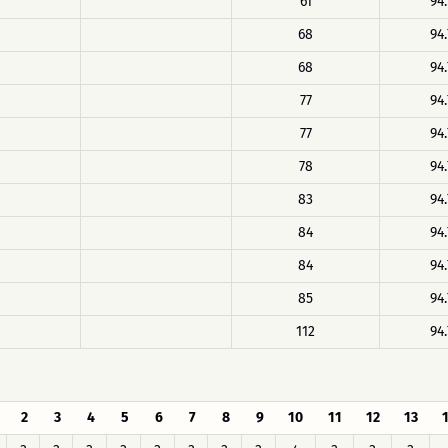
61
94.
68
94.
68
94.
77
94.
77
94.
78
94.
83
94.
84
94.
84
94.
85
94.
112
94.
2
3
4
5
6
7
8
9
10
11
12
13