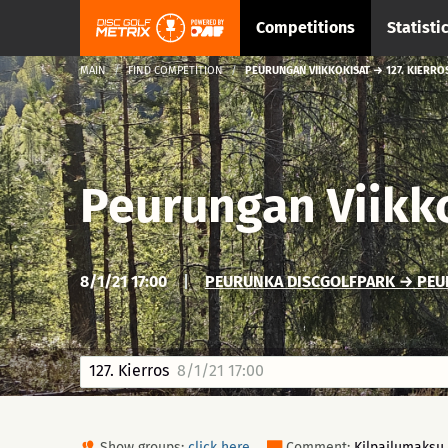
Competitions
Statisti
MAIN
FIND COMPETITION
PEURUNGAN VIIKKOKISAT → 127. KIERRO
Peurungan Viikk
8/1/21 17:00
|
PEURUNKA DISCGOLFPARK → PEUR
127. Kierros
8/1/21 17:00
Show groups:
click here
Comment:
Kilpailumaksu 