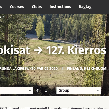
cs
Courses
Clubs
Instructions
Bagtag
S
okisat
→
127. Kierros
UNKA LAKEVIEW-20 PAR 62 2020
|
FINLAND, KESKI-SUOMI,
↑
↓
5€ (kulttuuri- tai liikuntaseteli käy maksuun) Nemon kassaan. Kierros 