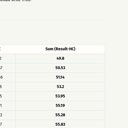
C
Sum (Result-HC)
2
49.8
47
50.53
86
51.14
8
53.2
5
53.95
1
55.19
72
55.28
17
55.83