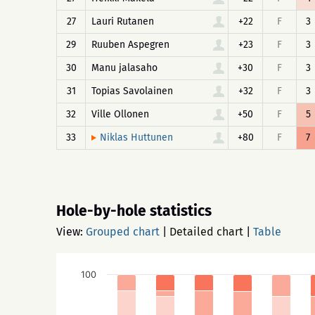
27
Lauri Rutanen
+22
F
3
29
Ruuben Aspegren
+23
F
3
30
Manu jalasaho
+30
F
3
31
Topias Savolainen
+32
F
3
32
Ville Ollonen
+50
F
5
33
+80
F
7
Niklas Huttunen
Hole-by-hole statistics
View:
Grouped chart
|
Detailed chart
|
Table
100