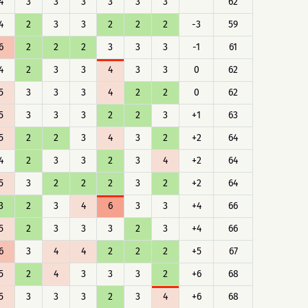
4
3
3
3
3
3
3
62
4
2
3
3
2
2
2
-3
59
6
2
2
2
3
3
3
-1
61
4
2
3
3
4
3
3
0
62
5
3
3
3
4
2
2
0
62
5
3
3
3
2
2
3
+1
63
5
2
2
3
4
3
2
+2
64
4
2
3
3
2
3
4
+2
64
5
3
2
2
2
3
2
+2
64
3
2
3
4
6
3
3
+4
66
5
2
3
3
3
2
3
+4
66
6
3
4
4
2
2
2
+5
67
5
2
4
3
3
3
2
+6
68
5
3
3
3
2
3
4
+6
68