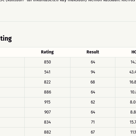
ating
Rating
Result
H
850
64
14.
541
94
43.
822
68
16.
886
64
10.
915
62
8.0
907
64
8.8
834
71
15.
882
67
11.