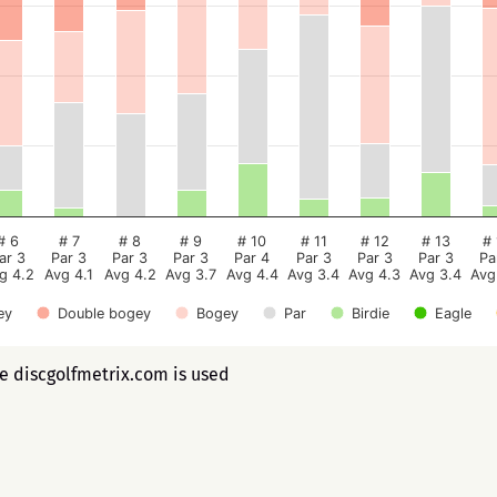
# 6
# 7
# 8
# 9
# 10
# 11
# 12
# 13
# 
ar 3
Par 3
Par 3
Par 3
Par 4
Par 3
Par 3
Par 3
Pa
g 4.2
Avg 4.1
Avg 4.2
Avg 3.7
Avg 4.4
Avg 3.4
Avg 4.3
Avg 3.4
Avg
ey
Double bogey
Bogey
Par
Birdie
Eagle
ee discgolfmetrix.com is used